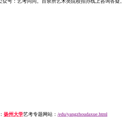
公众号：艺考问问。百余所艺术类院校招办线上咨询答疑。
：
扬州大学
艺考专题网站：
/edu/yangzhoudaxue.html