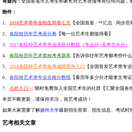
有疑问：
全国各省市艺考生和家长对艺术类报考有任何问题，
附件：
1、
2018艺术类专业招生简章汇总
【全国首发 · **汇总 · 同步
2、
各院校历年艺考高分卷
【每一位艺术生都值得看】
3、
2017各院校艺术类专业录取分数线（专业分+高考文化分）
4、
各院校历年艺术类校考考题库
【告诉你往年艺考都考些什么
5、
2018各院校艺术类校考成绩查询入口
【全国首发艺术类专业
6、
各院校艺术类专业合格分数线
【看历年多少分才能拿文考证
7、
点此入口>>
限时免费加入全国艺术生的社群【汇聚全国各
本页不断更新，请保持关注，祝艺考成功！
如果大家需要了解
扬州大学
最新招生简章、招生信息、考试时
艺考相关文章