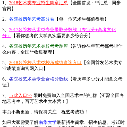
1、
2018艺术类专业招生简章汇总
【全国首发 · **汇总 · 同步
官网】
2、
各院校历年艺考高分卷
【每一位艺术生都值得看】
3、
2017各院校艺术类专业录取分数线（专业分+高考文化
分）
【看你想考的大学真实需要多少综合分】
4、
各院校历年艺术类校考考题库
【告诉你往年艺考都考些什
么内容，全国**收集整理】
5、
2018各院校艺术类校考成绩查询入口
【全国首发艺术类专
业成绩查询官网入口】
6、
各院校艺术类专业合格分数线
【看历年多少分才能拿文考
证】
7、
点此入口>>
限时免费加入全国艺术生的社群【汇聚全国各
地艺考生，百万艺术生大本营！】
本页不断更新，请保持关注，祝艺考成功！
如果大家需要了解
南华大学
最新招生简章、招生信息、考试时