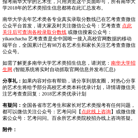
报考南华大学的艺术生，只用浏览这个页面即可，所有南华大
学2018年的艺术类招生信息都将在此汇总发布。
南华大学去年艺术类各专业真实录取分数线已在艺考查查微信
公众平台首发，
请大家及时关注微信公众号：艺考查查
点此
关注后可查询各校录取分数线
或微信搜索公众号：
yikaochacha
艺考查查是全中国唯一接入高校官网数据的移动
端平台，全国累计已有98万名艺术生和家长关注艺考查查微信
公众号。
如需了解更多南华大学艺术类招生信息，请浏览：
南华大学招
生网
(智能系统将实时自动抓取官网信息并发布汇总)
分享礼：
如果内容对你有帮助，请分享到朋友圈，对热心分享
的艺术生将给予部分高校艺术类本科优录计划，详情请微信关
注艺考查查回复：2018艺术类优录计划
有疑问：
全国各省市艺考生和家长对艺术类报考有任何问题，
都可以微信关注公众号：艺考问问【
点此线上咨询
】或微信搜
索公众号：艺考问问。百余所艺术类院校招办线上咨询答疑。
附件：