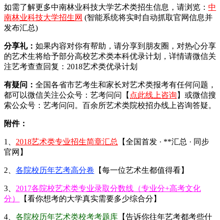
如需了解更多中南林业科技大学艺术类招生信息，请浏览：
中
南林业科技大学招生网
(智能系统将实时自动抓取官网信息并
发布汇总)
分享礼：
如果内容对你有帮助，请分享到朋友圈，对热心分享
的艺术生将给予部分高校艺术类本科优录计划，详情请微信关
注艺考查查回复：2018艺术类优录计划
有疑问：
全国各省市艺考生和家长对艺术类报考有任何问题，
都可以微信关注公众号：艺考问问【
点此线上咨询
】或微信搜
索公众号：艺考问问。百余所艺术类院校招办线上咨询答疑。
附件：
1、
2018艺术类专业招生简章汇总
【全国首发 · **汇总 · 同步
官网】
2、
各院校历年艺考高分卷
【每一位艺术生都值得看】
3、
2017各院校艺术类专业录取分数线（专业分+高考文化
分）
【看你想考的大学真实需要多少综合分】
4、
各院校历年艺术类校考考题库
【告诉你往年艺考都考些什