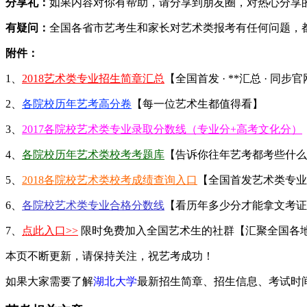
分享礼：
如果内容对你有帮助，请分享到朋友圈，对热心分享的
有疑问：
全国各省市艺考生和家长对艺术类报考有任何问题，
附件：
1、
2018艺术类专业招生简章汇总
【全国首发 · **汇总 · 同步
2、
各院校历年艺考高分卷
【每一位艺术生都值得看】
3、
2017各院校艺术类专业录取分数线（专业分+高考文化分）
4、
各院校历年艺术类校考考题库
【告诉你往年艺考都考些什么
5、
2018各院校艺术类校考成绩查询入口
【全国首发艺术类专业
6、
各院校艺术类专业合格分数线
【看历年多少分才能拿文考证
7、
点此入口>>
限时免费加入全国艺术生的社群【汇聚全国各
本页不断更新，请保持关注，祝艺考成功！
如果大家需要了解
湖北大学
最新招生简章、招生信息、考试时