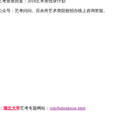
查查回复：2018艺术类优录计划
公众号：艺考问问。百余所艺术类院校招办线上咨询答疑。
：
湖北大学
艺考专题网站：
/edu/hubeidaxue.html