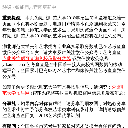
秒级 · 智能同步官网更新中...
重要提醒：
本页为湖北师范大学2018年招生简章发布汇总唯一
页面（本页将不断更新，电脑用户请将本页添加到收藏夹）今
年想报考湖北师范大学的艺术生，只用浏览这个页面即可，所
有湖北师范大学2018年的艺术类招生信息都将在此汇总发布。
湖北师范大学去年艺术类各专业真实录取分数线已在艺考查查
微信公众平台首发，
请大家及时关注微信公众号：艺考查查
点此关注后可查询各校录取分数线
或微信搜索公众号：
yikaochacha
艺考查查是全中国唯一接入高校官网数据的移动
端平台，全国累计已有98万名艺术生和家长关注艺考查查微信
公众号。
如需了解更多湖北师范大学艺术类招生信息，请浏览：
湖北师
范大学招生网
(智能系统将实时自动抓取官网信息并发布汇总)
分享礼：
如果内容对你有帮助，请分享到朋友圈，对热心分享
的艺术生将给予部分高校艺术类本科优录计划，详情请微信关
注艺考查查回复：2018艺术类优录计划
有疑问：
全国各省市艺考生和家长对艺术类报考有任何问题，