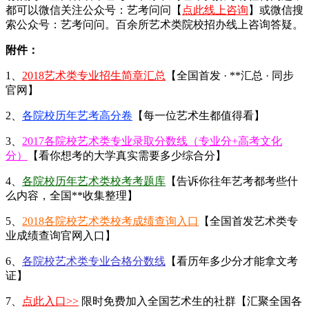
都可以微信关注公众号：艺考问问【
点此线上咨询
】或微信搜
索公众号：艺考问问。百余所艺术类院校招办线上咨询答疑。
附件：
1、
2018艺术类专业招生简章汇总
【全国首发 · **汇总 · 同步
官网】
2、
各院校历年艺考高分卷
【每一位艺术生都值得看】
3、
2017各院校艺术类专业录取分数线（专业分+高考文化
分）
【看你想考的大学真实需要多少综合分】
4、
各院校历年艺术类校考考题库
【告诉你往年艺考都考些什
么内容，全国**收集整理】
5、
2018各院校艺术类校考成绩查询入口
【全国首发艺术类专
业成绩查询官网入口】
6、
各院校艺术类专业合格分数线
【看历年多少分才能拿文考
证】
7、
点此入口>>
限时免费加入全国艺术生的社群【汇聚全国各