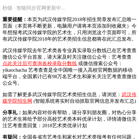
秒级 · 智能同步官网更新中...
重要提醒：
本页为武汉传媒学院2018年招生简章发布汇总唯一
页面（本页将不断更新，电脑用户请将本页添加到收藏夹）今
年想报考武汉传媒学院的艺术生，只用浏览这个页面即可，所
有武汉传媒学院2018年的艺术类招生信息都将在此汇总发布。
武汉传媒学院去年艺术类各专业真实录取分数线已在艺考查查
微信公众平台首发，
请大家及时关注微信公众号：艺考查查
点此关注后可查询各校录取分数线
或微信搜索公众号：
yikaochacha
艺考查查是全中国唯一接入高校官网数据的移动
端平台，全国累计已有98万名艺术生和家长关注艺考查查微信
公众号。
如需了解更多武汉传媒学院艺术类招生信息，请浏览：
武汉传
媒学院招生网
(智能系统将实时自动抓取官网信息并发布汇总)
分享礼：
如果内容对你有帮助，请分享到朋友圈，对热心分享
的艺术生将给予部分高校艺术类本科优录计划，详情请微信关
注艺考查查回复：2018艺术类优录计划
有疑问：
全国各省市艺考生和家长对艺术类报考有任何问题，