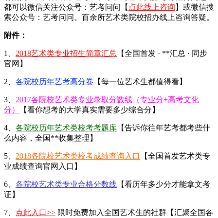
都可以微信关注公众号：艺考问问【
点此线上咨询
】或微信搜
索公众号：艺考问问。百余所艺术类院校招办线上咨询答疑。
附件：
1、
2018艺术类专业招生简章汇总
【全国首发 · **汇总 · 同步
官网】
2、
各院校历年艺考高分卷
【每一位艺术生都值得看】
3、
2017各院校艺术类专业录取分数线（专业分+高考文化
分）
【看你想考的大学真实需要多少综合分】
4、
各院校历年艺术类校考考题库
【告诉你往年艺考都考些什
么内容，全国**收集整理】
5、
2018各院校艺术类校考成绩查询入口
【全国首发艺术类专
业成绩查询官网入口】
6、
各院校艺术类专业合格分数线
【看历年多少分才能拿文考
证】
7、
点此入口>>
限时免费加入全国艺术生的社群【汇聚全国各