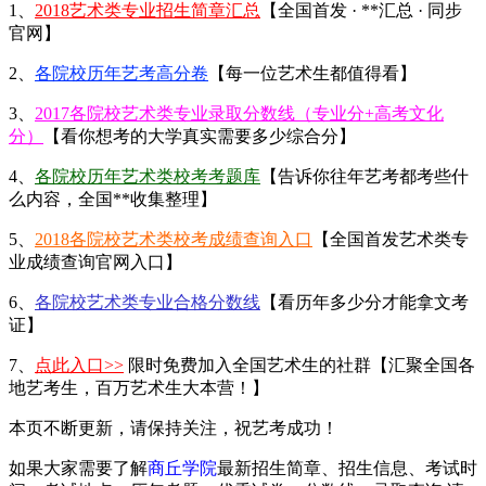
1、
2018艺术类专业招生简章汇总
【全国首发 · **汇总 · 同步
官网】
2、
各院校历年艺考高分卷
【每一位艺术生都值得看】
3、
2017各院校艺术类专业录取分数线（专业分+高考文化
分）
【看你想考的大学真实需要多少综合分】
4、
各院校历年艺术类校考考题库
【告诉你往年艺考都考些什
么内容，全国**收集整理】
5、
2018各院校艺术类校考成绩查询入口
【全国首发艺术类专
业成绩查询官网入口】
6、
各院校艺术类专业合格分数线
【看历年多少分才能拿文考
证】
7、
点此入口>>
限时免费加入全国艺术生的社群【汇聚全国各
地艺考生，百万艺术生大本营！】
本页不断更新，请保持关注，祝艺考成功！
如果大家需要了解
商丘学院
最新招生简章、招生信息、考试时