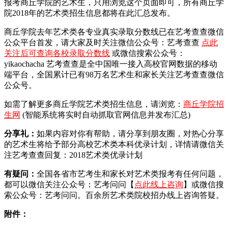
报考商丘学院的艺术生，只用浏览这个页面即可，所有商丘学
院2018年的艺术类招生信息都将在此汇总发布。
商丘学院去年艺术类各专业真实录取分数线已在艺考查查微信
公众平台首发，
请大家及时关注微信公众号：艺考查查
点此
关注后可查询各校录取分数线
或微信搜索公众号：
yikaochacha
艺考查查是全中国唯一接入高校官网数据的移动
端平台，全国累计已有98万名艺术生和家长关注艺考查查微信
公众号。
如需了解更多商丘学院艺术类招生信息，请浏览：
商丘学院招
生网
(智能系统将实时自动抓取官网信息并发布汇总)
分享礼：
如果内容对你有帮助，请分享到朋友圈，对热心分享
的艺术生将给予部分高校艺术类本科优录计划，详情请微信关
注艺考查查回复：2018艺术类优录计划
有疑问：
全国各省市艺考生和家长对艺术类报考有任何问题，
都可以微信关注公众号：艺考问问【
点此线上咨询
】或微信搜
索公众号：艺考问问。百余所艺术类院校招办线上咨询答疑。
附件：