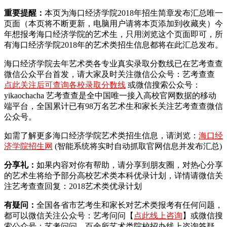
重要提醒：
本页为海口经济学院2018年招生简章发布汇总唯一
页面（本页将不断更新，电脑用户请将本页添加到收藏夹）今
年想报考海口经济学院的艺术生，只用浏览这个页面即可，所
有海口经济学院2018年的艺术类招生信息都将在此汇总发布。
海口经济学院去年艺术类各专业真实录取分数线已在艺考查查
微信公众平台首发，
请大家及时关注微信公众号：艺考查查
点此关注后可查询各校录取分数线
或微信搜索公众号：
yikaochacha
艺考查查是全中国唯一接入高校官网数据的移动
端平台，全国累计已有98万名艺术生和家长关注艺考查查微信
公众号。
如需了解更多海口经济学院艺术类招生信息，请浏览：
海口经
济学院招生网
(智能系统将实时自动抓取官网信息并发布汇总)
分享礼：
如果内容对你有帮助，请分享到朋友圈，对热心分享
的艺术生将给予部分高校艺术类本科优录计划，详情请微信关
注艺考查查回复：2018艺术类优录计划
有疑问：
全国各省市艺考生和家长对艺术类报考有任何问题，
都可以微信关注公众号：艺考问问【
点此线上咨询
】或微信搜
索公众号：艺考问问。百余所艺术类院校招办线上咨询答疑。