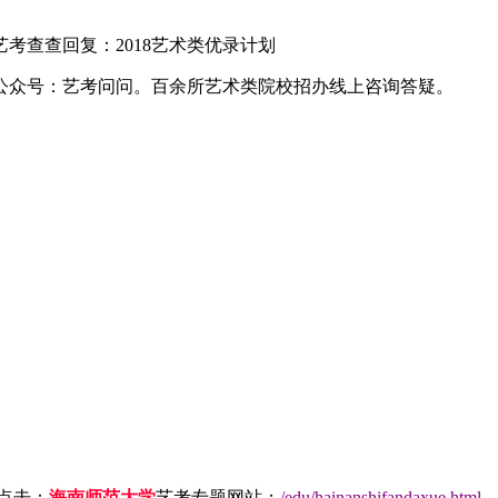
查查回复：2018艺术类优录计划
公众号：艺考问问。百余所艺术类院校招办线上咨询答疑。
点击：
海南师范大学
艺考专题网站：
/edu/hainanshifandaxue.html