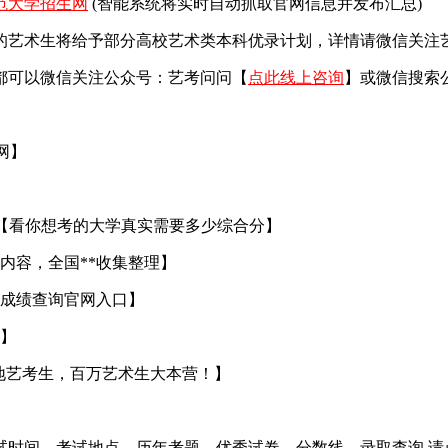
范大学招生网
(智能系统将实时自动抓取官网信息并发布汇总)
艺术生将给予部分高校艺术类本科优录计划，详情请微信关注艺考
都可以微信关注公众号：艺考问问【
点此线上咨询
】或微信搜索
官网】
【看你想考的大学真实需要多少综合分】
内容，全国**收集整理】
成绩查询官网入口】
】
地艺考生，百万艺术生大本营！】
试时间、考试地点、历年考题、优秀试卷、分数线、录取查询 请