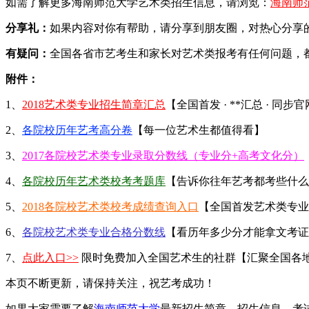
如需了解更多海南师范大学艺术类招生信息，请浏览：
海南师
分享礼：
如果内容对你有帮助，请分享到朋友圈，对热心分享的
有疑问：
全国各省市艺考生和家长对艺术类报考有任何问题，
附件：
1、
2018艺术类专业招生简章汇总
【全国首发 · **汇总 · 同步
2、
各院校历年艺考高分卷
【每一位艺术生都值得看】
3、
2017各院校艺术类专业录取分数线（专业分+高考文化分）
4、
各院校历年艺术类校考考题库
【告诉你往年艺考都考些什么
5、
2018各院校艺术类校考成绩查询入口
【全国首发艺术类专业
6、
各院校艺术类专业合格分数线
【看历年多少分才能拿文考证
7、
点此入口>>
限时免费加入全国艺术生的社群【汇聚全国各
本页不断更新，请保持关注，祝艺考成功！
如果大家需要了解
海南师范大学
最新招生简章、招生信息、考