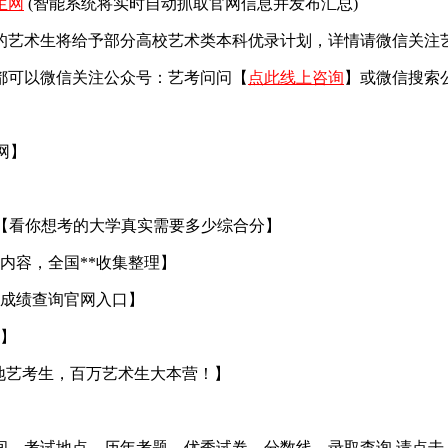
生网
(智能系统将实时自动抓取官网信息并发布汇总)
艺术生将给予部分高校艺术类本科优录计划，详情请微信关注艺考
都可以微信关注公众号：艺考问问【
点此线上咨询
】或微信搜索
官网】
【看你想考的大学真实需要多少综合分】
内容，全国**收集整理】
成绩查询官网入口】
】
地艺考生，百万艺术生大本营！】
间、考试地点、历年考题、优秀试卷、分数线、录取查询 请点击