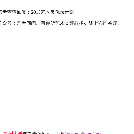
查查回复：2018艺术类优录计划
公众号：艺考问问。百余所艺术类院校招办线上咨询答疑。
：
贵州大学
艺考专题网站：
/edu/guizhoudaxue.html