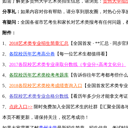
如需了解更多贵州大学艺术类招生信息，请浏览：
贵州大学招
分享礼：
如果内容对你有帮助，请分享到朋友圈，对热心分享的
有疑问：
全国各省市艺考生和家长对艺术类报考有任何问题，
附件：
1、
2018艺术类专业招生简章汇总
【全国首发 · **汇总 · 同步
2、
各院校历年艺考高分卷
【每一位艺术生都值得看】
3、
2017各院校艺术类专业录取分数线（专业分+高考文化分）
4、
各院校历年艺术类校考考题库
【告诉你往年艺考都考些什么
5、
2018各院校艺术类校考成绩查询入口
【全国首发艺术类专业
6、
各院校艺术类专业合格分数线
【看历年多少分才能拿文考证
7、
点此入口>>
限时免费加入全国艺术生的社群【汇聚全国各
本页不断更新，请保持关注，祝艺考成功！
如果大家需要了解
贵州大学
最新招生简章、招生信息、考试时