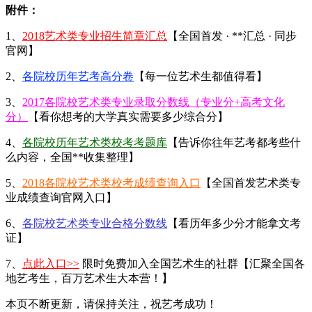
附件：
1、
2018艺术类专业招生简章汇总
【全国首发 · **汇总 · 同步
官网】
2、
各院校历年艺考高分卷
【每一位艺术生都值得看】
3、
2017各院校艺术类专业录取分数线（专业分+高考文化
分）
【看你想考的大学真实需要多少综合分】
4、
各院校历年艺术类校考考题库
【告诉你往年艺考都考些什
么内容，全国**收集整理】
5、
2018各院校艺术类校考成绩查询入口
【全国首发艺术类专
业成绩查询官网入口】
6、
各院校艺术类专业合格分数线
【看历年多少分才能拿文考
证】
7、
点此入口>>
限时免费加入全国艺术生的社群【汇聚全国各
地艺考生，百万艺术生大本营！】
本页不断更新，请保持关注，祝艺考成功！