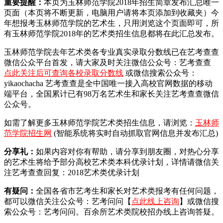
重要提醒：
本页为玉林师范学院2018年招生简章发布汇总唯一
页面（本页将不断更新，电脑用户请将本页添加到收藏夹）今
年想报考玉林师范学院的艺术生，只用浏览这个页面即可，所
有玉林师范学院2018年的艺术类招生信息都将在此汇总发布。
玉林师范学院去年艺术类各专业真实录取分数线已在艺考查查
微信公众平台首发，
请大家及时关注微信公众号：艺考查查
点此关注后可查询各校录取分数线
或微信搜索公众号：
yikaochacha
艺考查查是全中国唯一接入高校官网数据的移动
端平台，全国累计已有98万名艺术生和家长关注艺考查查微信
公众号。
如需了解更多玉林师范学院艺术类招生信息，请浏览：
玉林师
范学院招生网
(智能系统将实时自动抓取官网信息并发布汇总)
分享礼：
如果内容对你有帮助，请分享到朋友圈，对热心分享
的艺术生将给予部分高校艺术类本科优录计划，详情请微信关
注艺考查查回复：2018艺术类优录计划
有疑问：
全国各省市艺考生和家长对艺术类报考有任何问题，
都可以微信关注公众号：艺考问问【
点此线上咨询
】或微信搜
索公众号：艺考问问。百余所艺术类院校招办线上咨询答疑。