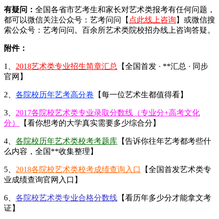
有疑问：
全国各省市艺考生和家长对艺术类报考有任何问题，
都可以微信关注公众号：艺考问问【
点此线上咨询
】或微信搜
索公众号：艺考问问。百余所艺术类院校招办线上咨询答疑。
附件：
1、
2018艺术类专业招生简章汇总
【全国首发 · **汇总 · 同步
官网】
2、
各院校历年艺考高分卷
【每一位艺术生都值得看】
3、
2017各院校艺术类专业录取分数线（专业分+高考文化
分）
【看你想考的大学真实需要多少综合分】
4、
各院校历年艺术类校考考题库
【告诉你往年艺考都考些什
么内容，全国**收集整理】
5、
2018各院校艺术类校考成绩查询入口
【全国首发艺术类专
业成绩查询官网入口】
6、
各院校艺术类专业合格分数线
【看历年多少分才能拿文考
证】