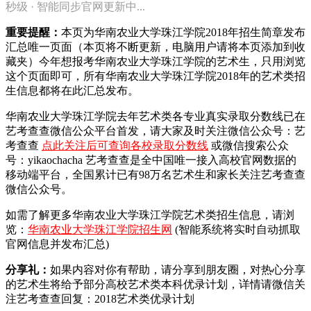
秒级 · 智能同步官网更新中...
重要提醒：
本页为华南农业大学珠江学院2018年招生简章发布
汇总唯一页面（本页将不断更新，电脑用户请将本页添加到收
藏夹）今年想报考华南农业大学珠江学院的艺术生，只用浏览
这个页面即可，所有华南农业大学珠江学院2018年的艺术类招
生信息都将在此汇总发布。
华南农业大学珠江学院去年艺术类各专业真实录取分数线已在
艺考查查微信公众平台首发，
请大家及时关注微信公众号：艺
考查查
点此关注后可查询各校录取分数线
或微信搜索公众
号：yikaochacha
艺考查查是全中国唯一接入高校官网数据的
移动端平台，全国累计已有98万名艺术生和家长关注艺考查查
微信公众号。
如需了解更多华南农业大学珠江学院艺术类招生信息，请浏
览：
华南农业大学珠江学院招生网
(智能系统将实时自动抓取
官网信息并发布汇总)
分享礼：
如果内容对你有帮助，请分享到朋友圈，对热心分享
的艺术生将给予部分高校艺术类本科优录计划，详情请微信关
注艺考查查回复：2018艺术类优录计划