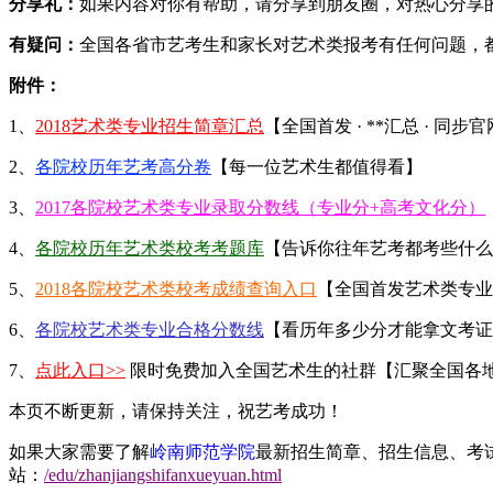
分享礼：
如果内容对你有帮助，请分享到朋友圈，对热心分享的
有疑问：
全国各省市艺考生和家长对艺术类报考有任何问题，
附件：
1、
2018艺术类专业招生简章汇总
【全国首发 · **汇总 · 同步
2、
各院校历年艺考高分卷
【每一位艺术生都值得看】
3、
2017各院校艺术类专业录取分数线（专业分+高考文化分）
4、
各院校历年艺术类校考考题库
【告诉你往年艺考都考些什么
5、
2018各院校艺术类校考成绩查询入口
【全国首发艺术类专业
6、
各院校艺术类专业合格分数线
【看历年多少分才能拿文考证
7、
点此入口>>
限时免费加入全国艺术生的社群【汇聚全国各
本页不断更新，请保持关注，祝艺考成功！
如果大家需要了解
岭南师范学院
最新招生简章、招生信息、考
站：
/edu/zhanjiangshifanxueyuan.html