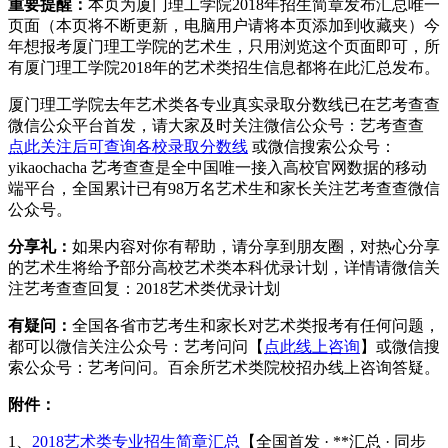
重要提醒：
本页为厦门理工学院2018年招生简章发布汇总唯一
页面（本页将不断更新，电脑用户请将本页添加到收藏夹）今
年想报考厦门理工学院的艺术生，只用浏览这个页面即可，所
有厦门理工学院2018年的艺术类招生信息都将在此汇总发布。
厦门理工学院去年艺术类各专业真实录取分数线已在艺考查查
微信公众平台首发，请大家及时关注微信公众号：艺考查查
点此关注后可查询各校录取分数线
或微信搜索公众号：
yikaochacha 艺考查查是全中国唯一接入高校官网数据的移动
端平台，全国累计已有98万名艺术生和家长关注艺考查查微信
公众号。
分享礼：
如果内容对你有帮助，请分享到朋友圈，对热心分享
的艺术生将给予部分高校艺术类本科优录计划，详情请微信关
注艺考查查回复：2018艺术类优录计划
有疑问：
全国各省市艺考生和家长对艺术类报考有任何问题，
都可以微信关注公众号：艺考问问【
点此线上咨询
】或微信搜
索公众号：艺考问问。百余所艺术类院校招办线上咨询答疑。
附件：
1、
2018艺术类专业招生简章汇总
【全国首发 · **汇总 · 同步