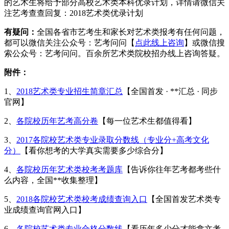
的艺术生将给予部分高校艺术类本科优录计划，详情请微信关
注艺考查查回复：2018艺术类优录计划
有疑问：
全国各省市艺考生和家长对艺术类报考有任何问题，
都可以微信关注公众号：艺考问问【
点此线上咨询
】或微信搜
索公众号：艺考问问。百余所艺术类院校招办线上咨询答疑。
附件：
1、
2018艺术类专业招生简章汇总
【全国首发 · **汇总 · 同步
官网】
2、
各院校历年艺考高分卷
【每一位艺术生都值得看】
3、
2017各院校艺术类专业录取分数线（专业分+高考文化
分）
【看你想考的大学真实需要多少综合分】
4、
各院校历年艺术类校考考题库
【告诉你往年艺考都考些什
么内容，全国**收集整理】
5、
2018各院校艺术类校考成绩查询入口
【全国首发艺术类专
业成绩查询官网入口】
6、
各院校艺术类专业合格分数线
【看历年多少分才能拿文考