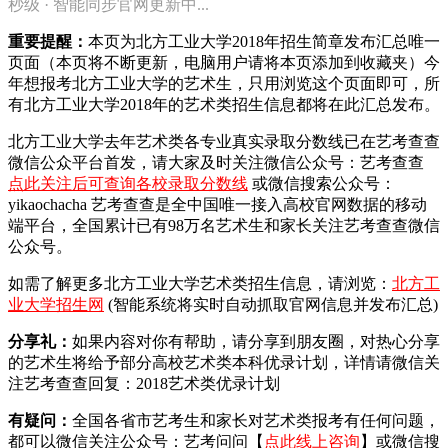
秒级 · 智能同步官网更新中...
重要提醒：
本页为北方工业大学2018年招生简章发布汇总唯一
页面（本页将不断更新，电脑用户请将本页添加到收藏夹）今
年想报考北方工业大学的艺术生，只用浏览这个页面即可，所
有北方工业大学2018年的艺术类招生信息都将在此汇总发布。
北方工业大学去年艺术类各专业真实录取分数线已在艺考查查
微信公众平台首发，
请大家及时关注微信公众号：艺考查查
点此关注后可查询各校录取分数线
或微信搜索公众号：
yikaochacha
艺考查查是全中国唯一接入高校官网数据的移动
端平台，全国累计已有98万名艺术生和家长关注艺考查查微信
公众号。
如需了解更多北方工业大学艺术类招生信息，请浏览：
北方工
业大学招生网
(智能系统将实时自动抓取官网信息并发布汇总)
分享礼：
如果内容对你有帮助，请分享到朋友圈，对热心分享
的艺术生将给予部分高校艺术类本科优录计划，详情请微信关
注艺考查查回复：2018艺术类优录计划
有疑问：
全国各省市艺考生和家长对艺术类报考有任何问题，
都可以微信关注公众号：艺考问问【
点此线上咨询
】或微信搜