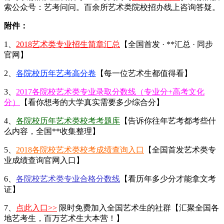
索公众号：艺考问问。百余所艺术类院校招办线上咨询答疑。
附件：
1、
2018艺术类专业招生简章汇总
【全国首发 · **汇总 · 同步
官网】
2、
各院校历年艺考高分卷
【每一位艺术生都值得看】
3、
2017各院校艺术类专业录取分数线（专业分+高考文化
分）
【看你想考的大学真实需要多少综合分】
4、
各院校历年艺术类校考考题库
【告诉你往年艺考都考些什
么内容，全国**收集整理】
5、
2018各院校艺术类校考成绩查询入口
【全国首发艺术类专
业成绩查询官网入口】
6、
各院校艺术类专业合格分数线
【看历年多少分才能拿文考
证】
7、
点此入口>>
限时免费加入全国艺术生的社群【汇聚全国各
地艺考生，百万艺术生大本营！】