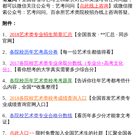
都可以微信关注公众号：艺考问问【
点此线上咨询
】或微信搜
索公众号：艺考问问。百余所艺术类院校招办线上咨询答疑。
附件：
1、
2018艺术类专业招生简章汇总
【全国首发 · **汇总 · 同步
官网】
2、
各院校历年艺考高分卷
【每一位艺术生都值得看】
3、
2017各院校艺术类专业录取分数线（专业分+高考文化
分）
【看你想考的大学真实需要多少综合分】
4、
各院校历年艺术类校考考题库
【告诉你往年艺考都考些什
么内容，全国**收集整理】
5、
2018各院校艺术类校考成绩查询入口
【全国首发艺术类专
业成绩查询官网入口】
6、
各院校艺术类专业合格分数线
【看历年多少分才能拿文考
证】
7、
点此入口>>
限时免费加入全国艺术生的社群【汇聚全国各