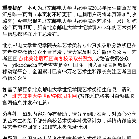
重要提醒：
本页为北京邮电大学世纪学院2018年招生简章发布
汇总唯一页面（本页将不断更新，电脑用户请将本页添加到收
藏夹）今年想报考北京邮电大学世纪学院的艺术生，只用浏览
这个页面即可，所有北京邮电大学世纪学院2018年的艺术类招
生信息都将在此汇总发布。
北京邮电大学世纪学院去年艺术类各专业真实录取分数线已在
艺考查查微信公众平台首发，
请大家及时关注微信公众号：艺
考查查
点此关注后可查询各校录取分数线
或微信搜索公众
号：yikaochacha
艺考查查是全中国唯一接入高校官网数据的
移动端平台，全国累计已有98万名艺术生和家长关注艺考查查
微信公众号。
如需了解更多北京邮电大学世纪学院艺术类招生信息，请浏
览：
北京邮电大学世纪学院招生网
(智能系统将实时自动抓取
官网信息并发布汇总)
分享礼：
如果内容对你有帮助，请分享到朋友圈，对热心分享
的艺术生将给予部分高校艺术类本科优录计划，详情请微信关
注艺考查查回复：2018艺术类优录计划
有疑问：
全国各省市艺考生和家长对艺术类报考有任何问题，