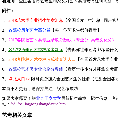
有疑问：
全国各省市艺考生和家长对艺术类报考有任何问题，
附件：
1、
2018艺术类专业招生简章汇总
【全国首发 · **汇总 · 同步
2、
各院校历年艺考高分卷
【每一位艺术生都值得看】
3、
2017各院校艺术类专业录取分数线（专业分+高考文化分）
4、
各院校历年艺术类校考考题库
【告诉你往年艺考都考些什么
5、
2018各院校艺术类校考成绩查询入口
【全国首发艺术类专业
6、
各院校艺术类专业合格分数线
【看历年多少分才能拿文考证
7、
点此入口>>
限时免费加入全国艺术生的社群【汇聚全国各
本页不断更新，请保持关注，祝艺考成功！
如果大家需要了解
北京工商大学
最新招生简章、招生信息、考
站：
/edu/beijinggongshangdaxue.html
艺考相关文章