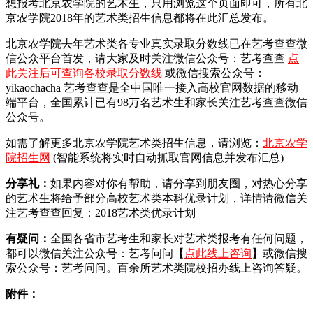
想报考北京农学院的艺术生，只用浏览这个页面即可，所有北
京农学院2018年的艺术类招生信息都将在此汇总发布。
北京农学院去年艺术类各专业真实录取分数线已在艺考查查微
信公众平台首发，
请大家及时关注微信公众号：艺考查查
点
此关注后可查询各校录取分数线
或微信搜索公众号：
yikaochacha
艺考查查是全中国唯一接入高校官网数据的移动
端平台，全国累计已有98万名艺术生和家长关注艺考查查微信
公众号。
如需了解更多北京农学院艺术类招生信息，请浏览：
北京农学
院招生网
(智能系统将实时自动抓取官网信息并发布汇总)
分享礼：
如果内容对你有帮助，请分享到朋友圈，对热心分享
的艺术生将给予部分高校艺术类本科优录计划，详情请微信关
注艺考查查回复：2018艺术类优录计划
有疑问：
全国各省市艺考生和家长对艺术类报考有任何问题，
都可以微信关注公众号：艺考问问【
点此线上咨询
】或微信搜
索公众号：艺考问问。百余所艺术类院校招办线上咨询答疑。
附件：