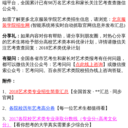
端平台，全国累计已有98万名艺术生和家长关注艺考查查微信
公众号。
如需了解更多北京服装学院艺术类招生信息，请浏览：
北京服
装学院招生网
(智能系统将实时自动抓取官网信息并发布汇总)
分享礼：
如果内容对你有帮助，请分享到朋友圈，对热心分享
的艺术生将给予部分高校艺术类本科优录计划，详情请微信关
注艺考查查回复：2018艺术类优录计划
有疑问：
全国各省市艺考生和家长对艺术类报考有任何问题，
都可以微信关注公众号：艺考问问【
点此线上咨询
】或微信搜
索公众号：艺考问问。百余所艺术类院校招办线上咨询答疑。
附件：
1、
2018艺术类专业招生简章汇总
【全国首发 · **汇总 · 同步
官网】
2、
各院校历年艺考高分卷
【每一位艺术生都值得看】
3、
2017各院校艺术类专业录取分数线（专业分+高考文化
分）
【看你想考的大学真实需要多少综合分】