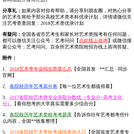
分享礼：
如果内容对你有帮助，请分享到朋友圈，对热心分享
的艺术生将给予部分高校艺术类本科优录计划，详情请微信关
注艺考查查回复：2018艺术类优录计划
有疑问：
全国各省市艺考生和家长对艺术类报考有任何问题，
都可以微信关注公众号：艺考问问【
点此线上咨询
】或微信搜
索公众号：艺考问问。百余所艺术类院校招办线上咨询答疑。
附件：
1、
2018艺术类专业招生简章汇总
【全国首发 · **汇总 · 同步
官网】
2、
各院校历年艺考高分卷
【每一位艺术生都值得看】
3、
2017各院校艺术类专业录取分数线（专业分+高考文化
分）
【看你想考的大学真实需要多少综合分】
4、
各院校历年艺术类校考考题库
【告诉你往年艺考都考些什
么内容，全国**收集整理】
5、
2018各院校艺术类校考成绩查询入口
【全国首发艺术类专