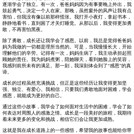
逐渐学会了独立。有一次，爸爸妈妈因为有事要晚上外出，我
鼓起勇气，决定一个人在家。那晚，虽然窗外的风声让我有点
害怕，但我没有像以前那样慌张。我打开小夜灯，拿起书本，
静静地看书，直到困了才关灯睡觉。从那以后，我变得更加勇
敢，不再害怕黑夜。
除了勇敢，成长还让我学会了感恩。以前，我总是觉得爸爸妈
妈为我做的一切都是理所当然的。可是，当我慢慢长大，开始
理解他们的辛劳。记得有一次，妈妈生病了，我主动承担起照
顾她的责任。我为妈妈煮粥，陪她聊天，看到她脸上的笑容，
我感到前所未有的满足。那一刻，我深刻体会到了“感恩”的真
谛。
成长的过程虽然充满挑战，但正是这些经历让我变得更加坚
强、独立、有爱心。我相信，只要我们勇敢地面对困难，学会
感恩，就能成为更好的自己。
通过这些小故事，我学会了如何面对生活中的困难，学会了如
何表达对周围人的感激之情。成长是一段美好的旅程，我期待
着未来更多的变化和挑战，相信它们会让我更加成熟。
这就是我在成长道路上的一些感悟，希望我的故事也能给你带