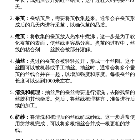
生长，成熟后会开始吐丝结茧，这个过程大约需要7-10
天。
采茧
：蚕结茧后，需要将茧收集起来。通常会在蚕茧形
成后的几天内进行采茧，以确保茧的品质。
煮茧
：将收集的蚕茧放入热水中煮沸，这一步是为了软
化蚕茧的表面，使丝线更容易分离。煮茧的过程中，丝
线的粘合剂——丝胶会被部分溶解。
抽丝
：煮过的蚕茧会被轻轻拉开，形成一个丝圈。这个
丝圈可以被机器或手工抽丝。抽丝时，通常会将多个蚕
茧的丝线合并在一起，以增加强度和厚度。每根蚕丝的
长度可以达到1000米左右。
清洗和梳理
：抽丝后的蚕丝需要进行清洗，去除残留的
丝胶和其他杂质。然后，将丝线梳理整齐，准备进行后
续的加工。
纺纱
：将清洗和梳理后的丝线纺成纱线。这一步通常使
用纺纱机完成，可以将多根细丝合并成一根更粗的纱
线。