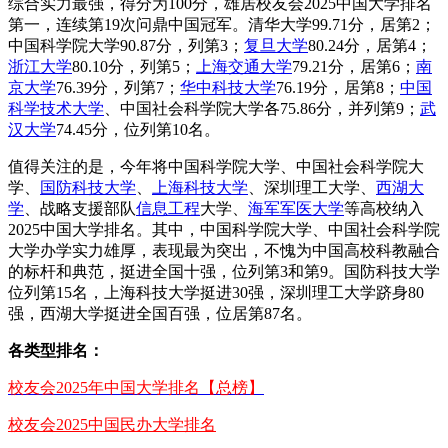
综合实力最强，得分为100分，雄居校友会2025中国大学排名
第一，连续第19次问鼎中国冠军。清华大学99.71分，居第2；
中国科学院大学90.87分，列第3；
复旦大学
80.24分，居第4；
浙江大学
80.10分，列第5；
上海交通大学
79.21分，居第6；
南
京大学
76.39分，列第7；
华中科技大学
76.19分，居第8；
中国
科学技术大学
、中国社会科学院大学各75.86分，并列第9；
武
汉大学
74.45分，位列第10名。
值得关注的是，今年将中国科学院大学、中国社会科学院大
学、
国防科技大学
、
上海科技大学
、深圳理工大学、
西湖大
学
、战略支援部队
信息工程
大学、
海军军医大学
等高校纳入
2025中国大学排名。其中，中国科学院大学、中国社会科学院
大学办学实力雄厚，表现最为突出，不愧为中国高校科教融合
的标杆和典范，挺进全国十强，位列第3和第9。国防科技大学
位列第15名，上海科技大学挺进30强，深圳理工大学跻身80
强，西湖大学挺进全国百强，位居第87名。
各类型排名：
校友会2025年中国大学排名【总榜】
校友会2025中国民办大学排名