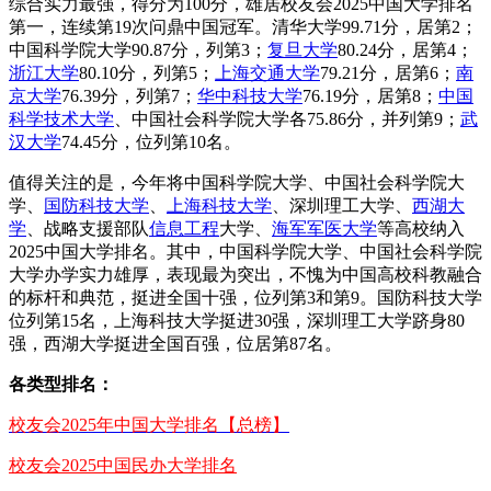
综合实力最强，得分为100分，雄居校友会2025中国大学排名
第一，连续第19次问鼎中国冠军。清华大学99.71分，居第2；
中国科学院大学90.87分，列第3；
复旦大学
80.24分，居第4；
浙江大学
80.10分，列第5；
上海交通大学
79.21分，居第6；
南
京大学
76.39分，列第7；
华中科技大学
76.19分，居第8；
中国
科学技术大学
、中国社会科学院大学各75.86分，并列第9；
武
汉大学
74.45分，位列第10名。
值得关注的是，今年将中国科学院大学、中国社会科学院大
学、
国防科技大学
、
上海科技大学
、深圳理工大学、
西湖大
学
、战略支援部队
信息工程
大学、
海军军医大学
等高校纳入
2025中国大学排名。其中，中国科学院大学、中国社会科学院
大学办学实力雄厚，表现最为突出，不愧为中国高校科教融合
的标杆和典范，挺进全国十强，位列第3和第9。国防科技大学
位列第15名，上海科技大学挺进30强，深圳理工大学跻身80
强，西湖大学挺进全国百强，位居第87名。
各类型排名：
校友会2025年中国大学排名【总榜】
校友会2025中国民办大学排名