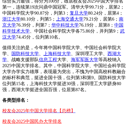
综合实力最强，得分为100分，雄居校友会2025中国大学排名
第一，连续第19次问鼎中国冠军。清华大学99.71分，居第2；
中国科学院大学90.87分，列第3；
复旦大学
80.24分，居第4；
浙江大学
80.10分，列第5；
上海交通大学
79.21分，居第6；
南
京大学
76.39分，列第7；
华中科技大学
76.19分，居第8；
中国
科学技术大学
、中国社会科学院大学各75.86分，并列第9；
武
汉大学
74.45分，位列第10名。
值得关注的是，今年将中国科学院大学、中国社会科学院大
学、
国防科技大学
、
上海科技大学
、深圳理工大学、
西湖大
学
、战略支援部队
信息工程
大学、
海军军医大学
等高校纳入
2025中国大学排名。其中，中国科学院大学、中国社会科学院
大学办学实力雄厚，表现最为突出，不愧为中国高校科教融合
的标杆和典范，挺进全国十强，位列第3和第9。国防科技大学
位列第15名，上海科技大学挺进30强，深圳理工大学跻身80
强，西湖大学挺进全国百强，位居第87名。
各类型排名：
校友会2025年中国大学排名【总榜】
校友会2025中国民办大学排名