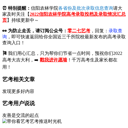
⏰ 特别提醒：
信阳农林学院
各省份及批次录取信息查询
请大
家及时关注【
2022信阳农林学院高考录取投档及录取情况汇总
页
】持续更新中～
👀
为防止走丢，请订阅公众号：
零二七艺考
，回复：
录取查
询
，即可快速返回给你全国近三千所院校最新发布的高考录取
查询入口！
🎏
我们用心汇总，只为帮你们节省一点时间，预祝你们2022
高考大吉大利，➡️
戳我进许愿墙
！千万高考生及家长都在
用！
艺考相关文章
发现更多好内容
艺考用户说说
友善是交流的起点
艺考推送时光机