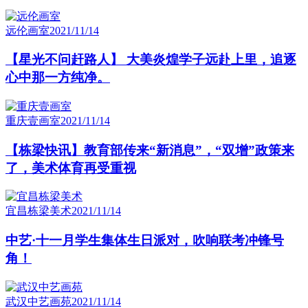
远伦画室
2021/11/14
【星光不问赶路人】 大美炎煌学子远赴上里，追逐
心中那一方纯净。
重庆壹画室
2021/11/14
【栋梁快讯】教育部传来“新消息”，“双增”政策来
了，美术体育再受重视
宜昌栋梁美术
2021/11/14
中艺·十一月学生集体生日派对，吹响联考冲锋号
角！
武汉中艺画苑
2021/11/14