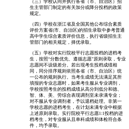
（三）学校认同并执行各省（市、自治区）招
生主管部门制定的有关加分或降分投档的政策
规定。
（四）学校在浙江省及全国其他公布综合素质
评价方案省(市、自治区)的招生录取中参考普通
高中学生综合素质评价信息，执行省级招生主
管部门的相关规定，择优录取。
（五）学校对实行院校平行志愿投档的进档考
生，按照“分数优先、遵循志愿”原则录取，专业
志愿间不设级差分。若出现考生投档成绩相
同，同分排序规则依照各省（市、自治区）统
一公布的规则执行。当考生成绩无法满足其所
填报的专业志愿时，如果考生服从专业调剂，
学校按照考生的投档成绩从高分到低分和德、
智、体、美、劳综合表现调剂至未录满专业；
对不服从专业调剂者，予以退档处理。非第一
学校志愿的进档考生，在计划未满专业中根据
上述原则录取。实行院校平行志愿1:1投档的进
档考生，对专业服从且单科成绩和体检符合条
件，均予录取。