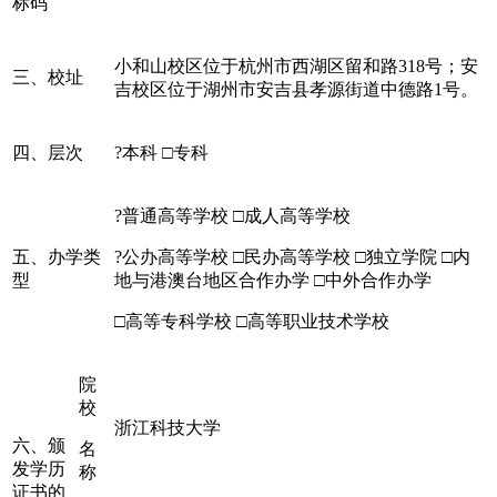
标码
小和山校区位于杭州市西湖区留和路318号；安
三、校址
吉校区位于湖州市安吉县孝源街道中德路1号。
四、层次
?本科 □专科
?普通高等学校 □成人高等学校
五、办学类
?公办高等学校 □民办高等学校 □独立学院 □内
型
地与港澳台地区合作办学 □中外合作办学
□高等专科学校 □高等职业技术学校
院
校
浙江科技大学
六、颁
名
发学历
称
证书的