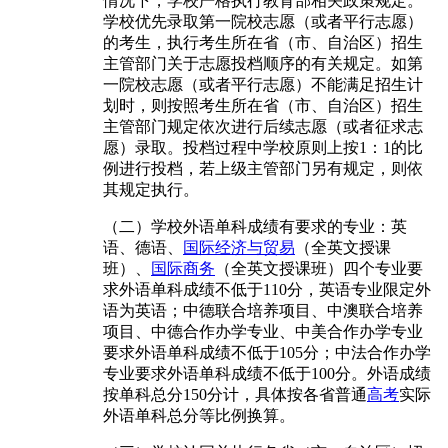
情况下，学校严格执行教育部相关政策规定。
学校优先录取第一院校志愿（或者平行志愿）
的考生，执行考生所在省（市、自治区）招生
主管部门关于志愿投档顺序的有关规定。如第
一院校志愿（或者平行志愿）不能满足招生计
划时，则按照考生所在省（市、自治区）招生
主管部门规定依次进行后续志愿（或者征求志
愿）录取。投档过程中学校原则上按1：1的比
例进行投档，若上级主管部门另有规定，则依
其规定执行。
（二）学校外语单科成绩有要求的专业：英
语、德语、
国际经济与贸易
（全英文授课
班）、
国际商务
（全英文授课班）四个专业要
求外语单科成绩不低于110分，英语专业限定外
语为英语；中德联合培养项目、中澳联合培养
项目、中德合作办学专业、中美合作办学专业
要求外语单科成绩不低于105分；中法合作办学
专业要求外语单科成绩不低于100分。外语成绩
按单科总分150分计，具体按各省普通
高考
实际
外语单科总分等比例换算。