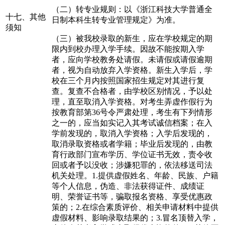
（二）转专业规则：以《浙江科技大学普通全
十七、其他
日制本科生转专业管理规定》为准。
须知
（三）被我校录取的新生，应在学校规定的期
限内到校办理入学手续。因故不能按期入学
者，应向学校教务处请假。未请假或请假逾期
者，视为自动放弃入学资格。新生入学后，学
校在三个月内按照国家招生规定对其进行复
查。复查不合格者，由学校区别情况，予以处
理，直至取消入学资格。对考生弄虚作假行为
按教育部第36号令严肃处理，考生有下列情形
之一的，应当如实记入其考试诚信档案；在入
学前发现的，取消入学资格；入学后发现的，
取消录取资格或者学籍；毕业后发现的，由教
育行政部门宣布学历、学位证书无效，责令收
回或者予以没收；涉嫌犯罪的，依法移送司法
机关处理。1.提供虚假姓名、年龄、民族、户籍
等个人信息，伪造、非法获得证件、成绩证
明、荣誉证书等，骗取报名资格、享受优惠政
策的；2.在综合素质评价、相关申请材料中提供
虚假材料、影响录取结果的；3.冒名顶替入学，