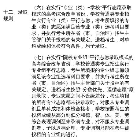
（六）在实行“专业（类）+学校”平行志愿录取
十二、录取
模式的高考综合改革省份，学校普通类专业招
规则
生实行专业（类）平行志愿，考生所填报的专
业（类）志愿须满足该专业（类）选考科目要
求，并执行考生所在省（市、自治区）招生主
管部门关于投档的有关规定。进档考生，对单
科成绩和体检符合条件，均予录取。
（七）在实行“院校专业组”平行志愿录取模式的
高考综合改革省份，学校普通类专业招生实行
专业组平行志愿，考生所填报的专业组志愿须
满足该专业组选考科目要求，并执行考生所在
省（市、自治区）招生主管部门关于投档的有
关规定。进档考生按照“分数优先、遵循志愿”原
则录取，专业志愿之间不设级差分，考生填报
的所有专业志愿都未被录取时，对服从专业调
剂且单科成绩和体检合格者，学校按照考生的
投档成绩从高分到低分和德、智、体、美、劳
综合表现调剂至未录满专业，对不服从专业调
剂者，予以退档处理。专业调剂只能在考生被
投档的专业组内进行。