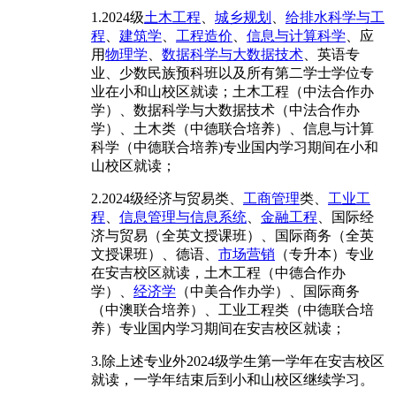
1.2024级
土木工程
、
城乡规划
、
给排水科学与工
程
、
建筑学
、
工程造价
、
信息与计算科学
、应
用
物理学
、
数据科学与大数据技术
、英语专
业、少数民族预科班以及所有第二学士学位专
业在小和山校区就读；土木工程（中法合作办
学）、数据科学与大数据技术（中法合作办
学）、土木类（中德联合培养）、信息与计算
科学（中德联合培养)专业国内学习期间在小和
山校区就读；
2.2024级经济与贸易类、
工商管理
类、
工业工
程
、
信息管理与信息系统
、
金融工程
、国际经
济与贸易（全英文授课班）、国际商务（全英
文授课班）、德语、
市场营销
（专升本）专业
在安吉校区就读，土木工程（中德合作办
学）、
经济学
（中美合作办学）、国际商务
（中澳联合培养）、工业工程类（中德联合培
养）专业国内学习期间在安吉校区就读；
3.除上述专业外2024级学生第一学年在安吉校区
就读，一学年结束后到小和山校区继续学习。