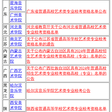
星海音
乐学院
广
广东省普通高校艺术类专业校考资格名单公布
东
广州美
术学院
河
河北美
河北省教育厅关于公布河北省普通高校艺术类
北
术学院
专业校考资格名单
江
南京艺
关于公布江苏省普通高等学校艺术类专业校考
苏
术学院
资格名单的通告
内
内蒙古
关于公布内蒙古自治区具有2024年普通高校招
蒙
艺术学
生艺术类专业校考资格高校（专业）名单的公
古
院
告
关于公布广西壮族自治区具有2024年普通高校
广
广西艺
招生艺术类专业校考资格高校（专业）名单的
西
术学院
公告
黑
哈尔滨
龙
音乐学
哈尔滨音乐学院艺术类专业校考公告
江
院
西安美
术学院
陕
陕西省普通高等学校艺术类专业校考资格名单