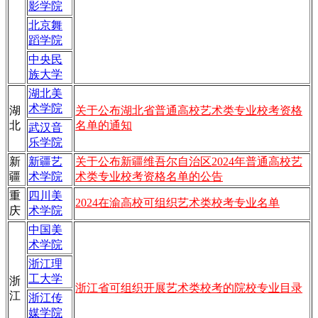
影学院
北京舞
蹈学院
中央民
族大学
湖北美
术学院
湖
关于公布湖北省普通高校艺术类专业校考资格
北
名单的通知
武汉音
乐学院
新
新疆艺
关于公布新疆维吾尔自治区2024年普通高校艺
疆
术学院
术类专业校考资格名单的公告
重
四川美
2024在渝高校可组织艺术类校考专业名单
庆
术学院
中国美
术学院
浙江理
工大学
浙
浙江省可组织开展艺术类校考的院校专业目录
江
浙江传
媒学院