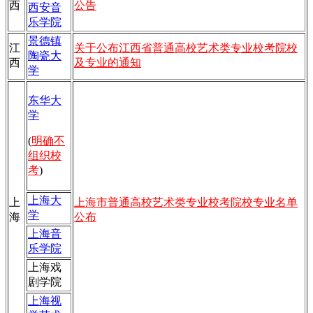
西
公告
西安音
乐学院
景德镇
江
关于公布江西省普通高校艺术类专业校考院校
陶瓷大
西
及专业的通知
学
东华大
学
(
明确不
组织校
考
)
上海大
上
上海市普通高校艺术类专业校考院校专业名单
学
海
公布
上海音
乐学院
上海戏
剧学
院
上海视