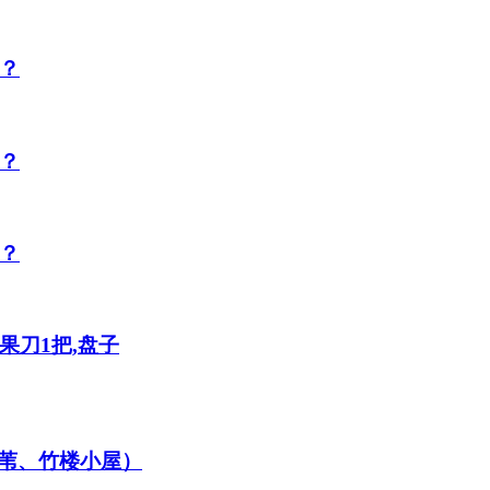
少？
少？
少？
果刀1把,盘子
苇、竹楼小屋）