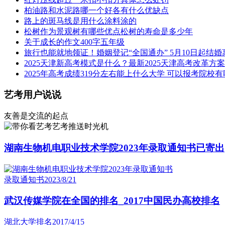
柏油路和水泥路哪一个好各有什么优缺点
路上的斑马线是用什么涂料涂的
松树作为景观树有哪些优点松树的寿命是多少年
关于成长的作文400字五年级
旅行也能就地领证！婚姻登记“全国通办” 5月10日起结
2025天津新高考模式是什么？最新2025天津高考改革方案
2025年高考成绩319分左右能上什么大学 可以报考院校
艺考用户说说
友善是交流的起点
艺考推送时光机
湖南生物机电职业技术学院2023年录取通知书已寄出
录取通知书
2023/8/21
武汉传媒学院在全国的排名_2017中国民办高校排名
湖北大学排名
2017/4/15