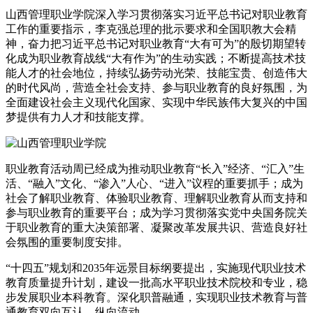
山西管理职业学院深入学习贯彻落实习近平总书记对职业教育
工作的重要指示，李克强总理的批示要求和全国职教大会精
神，奋力把习近平总书记对职业教育“大有可为”的殷切期望转
化成为职业教育战线“大有作为”的生动实践；不断提高技术技
能人才的社会地位，持续弘扬劳动光荣、技能宝贵、创造伟大
的时代风尚，营造全社会支持、参与职业教育的良好氛围，为
全面建设社会主义现代化国家、实现中华民族伟大复兴的中国
梦提供有力人才和技能支撑。
职业教育活动周已经成为推动职业教育“长入”经济、“汇入”生
活、“融入”文化、“渗入”人心、“进入”议程的重要抓手；成为
社会了解职业教育、体验职业教育、理解职业教育从而支持和
参与职业教育的重要平台；成为学习贯彻落实党中央国务院关
于职业教育的重大决策部署、凝聚改革发展共识、营造良好社
会氛围的重要制度安排。
“十四五”规划和2035年远景目标纲要提出，实施现代职业技术
教育质量提升计划，建设一批高水平职业技术院校和专业，稳
步发展职业本科教育。深化职普融通，实现职业技术教育与普
通教育双向互认、纵向流动。