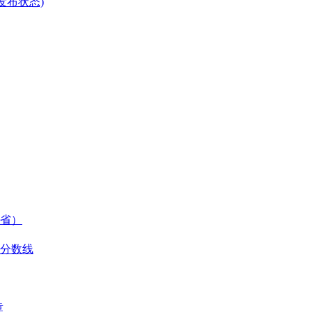
发布状态)
苏省）
取分数线
章