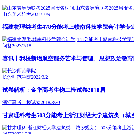
山东美术统考
2024/10/9
福建物理类考生478分能考上赣南科技学院会计学专
问答
2023/7/18
喜讯丨我校新增航空服务艺术与管理、思想政治教育
长沙师范学院
2022/3/2
试卷解析：金华高考生物二模试卷2018届
浙江高考二模试卷
2018/3/30
甘肃理科考生503分能考上浙江财经大学建筑类（城
问答
2022/12/8