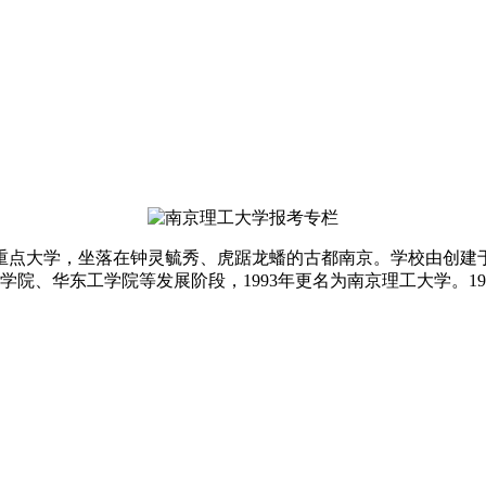
点大学，坐落在钟灵毓秀、虎踞龙蟠的古都南京。学校由创建于19
院、华东工学院等发展阶段，1993年更名为南京理工大学。1995