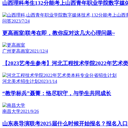
山西理科考生132分能考上山西青年职业学院数字媒
问答
2023/7/24
更高画室|联考在即，教你应对这几大心理问题~
广州更高画室
2021/12/4
【2023艺考生参考】河北工程技术学院2022年艺
河北美术招生计划
2023/1/14
“教学标兵”聂菁：恪尽职守，与学生共同成长
南昌大学
2021/9/26
山东表导演联考2025届什么时候开始报名？报名入