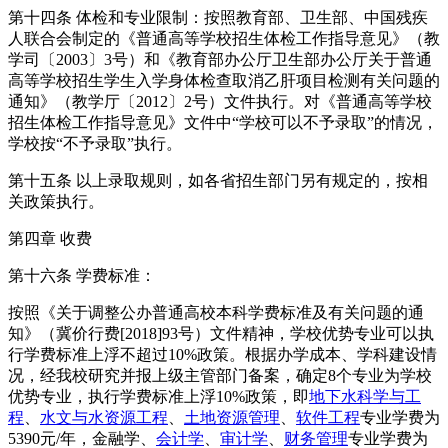
第十四条 体检和专业限制：按照教育部、卫生部、中国残疾
人联合会制定的《普通高等学校招生体检工作指导意见》（教
学司〔2003〕3号）和《教育部办公厅卫生部办公厅关于普通
高等学校招生学生入学身体检查取消乙肝项目检测有关问题的
通知》（教学厅〔2012〕2号）文件执行。对《普通高等学校
招生体检工作指导意见》文件中“学校可以不予录取”的情况，
学校按“不予录取”执行。
第十五条 以上录取规则，如各省招生部门另有规定的，按相
关政策执行。
第四章 收费
第十六条 学费标准：
按照《关于调整公办普通高校本科学费标准及有关问题的通
知》（冀价行费[2018]93号）文件精神，学校优势专业可以执
行学费标准上浮不超过10%政策。根据办学成本、学科建设情
况，经我校研究并报上级主管部门备案，确定8个专业为学校
优势专业，执行学费标准上浮10%政策，即
地下水科学与工
程
、
水文与水资源工程
、
土地资源管理
、
软件工程
专业学费为
5390元/年，金融学、
会计学
、
审计学
、
财务管理
专业学费为