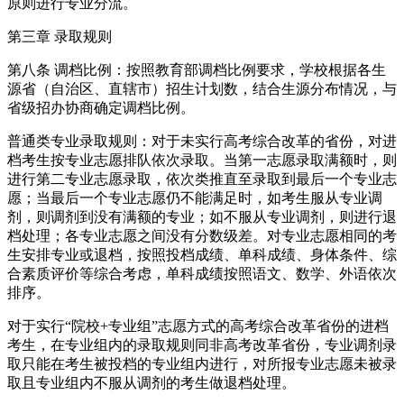
原则进行专业分流。
第三章 录取规则
第八条 调档比例：按照教育部调档比例要求，学校根据各生
源省（自治区、直辖市）招生计划数，结合生源分布情况，与
省级招办协商确定调档比例。
普通类专业录取规则：对于未实行高考综合改革的省份，对进
档考生按专业志愿排队依次录取。当第一志愿录取满额时，则
进行第二专业志愿录取，依次类推直至录取到最后一个专业志
愿；当最后一个专业志愿仍不能满足时，如考生服从专业调
剂，则调剂到没有满额的专业；如不服从专业调剂，则进行退
档处理；各专业志愿之间没有分数级差。对专业志愿相同的考
生安排专业或退档，按照投档成绩、单科成绩、身体条件、综
合素质评价等综合考虑，单科成绩按照语文、数学、外语依次
排序。
对于实行“院校+专业组”志愿方式的高考综合改革省份的进档
考生，在专业组内的录取规则同非高考改革省份，专业调剂录
取只能在考生被投档的专业组内进行，对所报专业志愿未被录
取且专业组内不服从调剂的考生做退档处理。