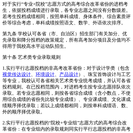
对于实行“专业+院校”志愿方式的高考综合改革省份的进档考
生，依据投档成绩进行录取，各专业志愿之间没有分数级差。
若考生投档成绩相同，按照单科成绩、身体条件、综合素质评
价等综合考虑，单科成绩按照语文、数学、外语依次排序。
第九条 学校认可各省（市、自治区）招生部门有关加分、优
先录取和降分投档的政策规定，所有高考加分项目及分值均不
得用于我校高水平运动队招生。
第十条 艺术类专业录取规则
1.实行平行志愿投档的非高考改革省份：对于设计学类（包含
视觉传达设计
、
环境设计
、
产品设计
）、珠宝首饰设计与工艺
等专业，我校认可各省相关艺术类专业统考成绩，并认可各省
投档规则。在已投档范围内，对进档考生按专业志愿排队依次
录取。若专业志愿相同，则按各省综合成绩（含小数点，不使
用综合成绩的省份先比较专业成绩）、专业课成绩、文化课成
绩顺序择优录取；若以上成绩都相同，则按单科成绩语、数、
外的顺序择优录取。
2.实行平行志愿投档的“院校+专业组”志愿方式的高考综合改
革省份：在专业组内的录取规则同实行平行志愿投档的非高考