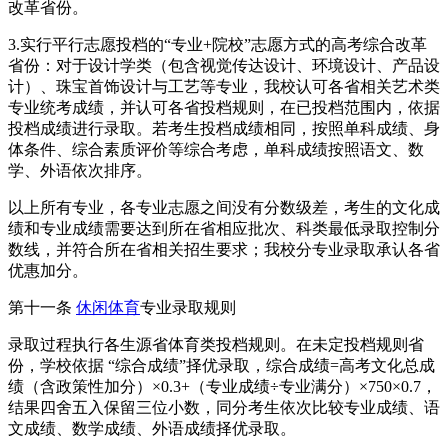
改革省份。
3.实行平行志愿投档的“专业+院校”志愿方式的高考综合改革
省份：对于设计学类（包含视觉传达设计、环境设计、产品设
计）、珠宝首饰设计与工艺等专业，我校认可各省相关艺术类
专业统考成绩，并认可各省投档规则，在已投档范围内，依据
投档成绩进行录取。若考生投档成绩相同，按照单科成绩、身
体条件、综合素质评价等综合考虑，单科成绩按照语文、数
学、外语依次排序。
以上所有专业，各专业志愿之间没有分数级差，考生的文化成
绩和专业成绩需要达到所在省相应批次、科类最低录取控制分
数线，并符合所在省相关招生要求；我校分专业录取承认各省
优惠加分。
第十一条
休闲体育
专业录取规则
录取过程执行各生源省体育类投档规则。在未定投档规则省
份，学校依据 “综合成绩”择优录取，综合成绩=高考文化总成
绩（含政策性加分）×0.3+（专业成绩÷专业满分）×750×0.7，
结果四舍五入保留三位小数，同分考生依次比较专业成绩、语
文成绩、数学成绩、外语成绩择优录取。