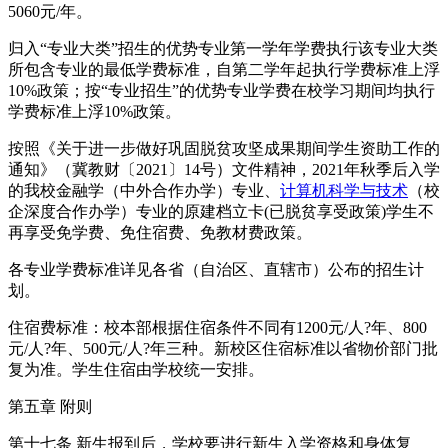
5060元/年。
归入“专业大类”招生的优势专业第一学年学费执行该专业大类
所包含专业的最低学费标准，自第二学年起执行学费标准上浮
10%政策；按“专业招生”的优势专业学费在校学习期间均执行
学费标准上浮10%政策。
按照《关于进一步做好巩固脱贫攻坚成果期间学生资助工作的
通知》（冀教财〔2021〕14号）文件精神，2021年秋季后入学
的我校金融学（中外合作办学）专业、
计算机科学与技术
（校
企深度合作办学）专业的原建档立卡(已脱贫享受政策)学生不
再享受免学费、免住宿费、免教材费政策。
各专业学费标准详见各省（自治区、直辖市）公布的招生计
划。
住宿费标准：校本部根据住宿条件不同有1200元/人?年、800
元/人?年、500元/人?年三种。新校区住宿标准以省物价部门批
复为准。学生住宿由学校统一安排。
第五章 附则
第十七条 新生报到后，学校要进行新生入学资格和身体复