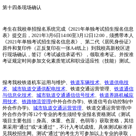
第十四条现场确认
考生在我校单招报名系统完成《2021年单独考试招生报名信息
表》提交后，2021年3月6日14:00至3月12日12:00，须携带本人
《2021年单独考试招生报名信息表》、第二代《居民身份证》
原件和复印件（正反复印在一张A4纸上）到我校高新校区进
行现场确认，签订《考试诚信承诺书》，领取准考证。并按准
考证规定时间参加文化素质笔试和职业适应性（技能）测试。
报考我校铁道机车运用与维护、
铁道车辆技术
、
铁道供电技
术
、
城市轨道交通供配电技术
、铁道交通运营管理、
铁道通信
与信息化技术
、
城市轨道交通通信信号技术
、
铁道养路机械应
用技术
、
铁路物流管理
(中外合作办学)、铁道信号自动控制(中
外合作办学)、
城市轨道交通运营管理
、铁道交通运营管理(中
外合作办学)等12个专业的考生须经专业报名资格测试（测试
项目主要包括：身高、体重、色盲、色弱等）获取资格，其结
果采用“通过”或“未通过”，不计入考试成绩。具体测试标准详
见我校招生网。测试“通过”的考生方可参加以上专业的录取，