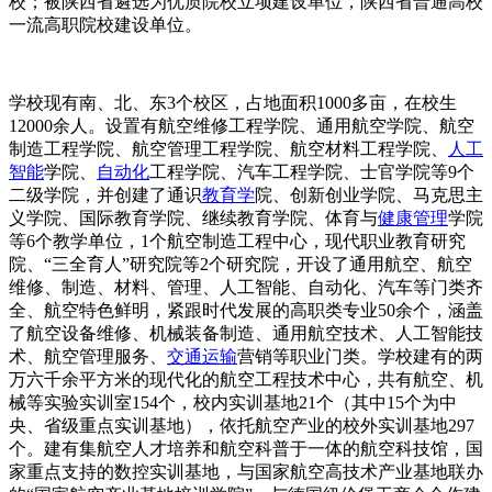
校；被陕西省遴选为优质院校立项建设单位，陕西省普通高校
一流高职院校建设单位。
学校现有南、北、东3个校区，占地面积1000多亩，在校生
12000余人。设置有航空维修工程学院、通用航空学院、航空
制造工程学院、航空管理工程学院、航空材料工程学院、
人工
智能
学院、
自动化
工程学院、汽车工程学院、士官学院等9个
二级学院，并创建了通识
教育学
院、创新创业学院、马克思主
义学院、国际教育学院、继续教育学院、体育与
健康管理
学院
等6个教学单位，1个航空制造工程中心，现代职业教育研究
院、“三全育人”研究院等2个研究院，开设了通用航空、航空
维修、制造、材料、管理、人工智能、自动化、汽车等门类齐
全、航空特色鲜明，紧跟时代发展的高职类专业50余个，涵盖
了航空设备维修、机械装备制造、通用航空技术、人工智能技
术、航空管理服务、
交通运输
营销等职业门类。学校建有的两
万六千余平方米的现代化的航空工程技术中心，共有航空、机
械等实验实训室154个，校内实训基地21个（其中15个为中
央、省级重点实训基地），依托航空产业的校外实训基地297
个。建有集航空人才培养和航空科普于一体的航空科技馆，国
家重点支持的数控实训基地，与国家航空高技术产业基地联办