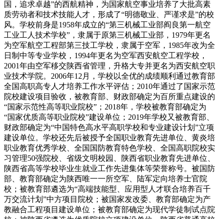
国，追求卓越”的西航精神，为国家航空事业培养了大批高素
质劳动者和技术技能人才，形成了“明德敬业、严谨求是”的校
风。学校前身是1958年成立的“第三机械工业部阎良第一航空
工业工人技术学校”，隶属于原第三机械工业部，1979年更名
为空军航空工程部第三技工学校，隶属于空军，1985年改为全
日制中等专业学校，1994年更名为空军西安航空工程学校，
2001年由空军移交陕西省管理，升格大专并更名为西安航空职
业技术学院。2006年12月，学校以全优的成绩顺利通过教育部
全国高职高专人才培养工作水平评估；2010年通过了国家示范
院校建设项目验收，被教育部、财政部确定为百所重点建设的
“国家示范性高等职业院校”；2018年，学校被教育部确定为
“国家优质高等职业院校”建设单位；2019年学校又被教育部、
财政部确定为“中国特色高水平高职学校和专业建设计划”立项
建设单位。学校还先后被授予全国职业教育先进单位、黄炎培
职业教育优秀学校、全国国防教育特色学校、全国高职院校实
习管理50强院校、省级文明校园、陕西省职业教育先进单位、
陕西省高等学校毕业生就业工作先进集体等荣誉称号。被国防
部、教育部确定为陕西唯一一所空军、陆军定向培养士官院
校；被教育部遴选为“高端技能型、应用型人才联合培养百千
万交流计划”中方项目院校；被国家发改委、教育部确定为产
教融合工程项目建设单位；被教育部确定为现代学徒制试点院