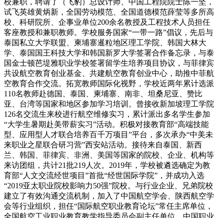
校兼职，聘请了（飞豹）总设计师、中国工程院院士陈一坚，
试飞英雄黄炳新，全国劳动模范、全国道德模范薛莹等多所高
校、科研院所、企事业单位200余名教授及工程技术人员担任
客座教授和兼职教师。学校服务国家“一带一路”倡议，先后与
泰国私立大学联盟、柬埔寨暹粒地区理工学院、韩国大林大
学、泰国国王科技大学和韩国新罗大学签署合作备忘录，与泰
国金士顿芭堤雅职业学校签署留学生培养项目协议，与菲律宾
共设航空教育创业基金、共建航空教育创业中心，助推中菲航
空教育合作交流。拓宽教师国际化视野，学校近两年累计选派
110名教师赴德国、泰国、柬埔寨、南非、坦桑尼亚、赞比
亚、台湾等国家和地区参加学习培训。曾接收新加坡理工学院
126名交流生来校进行航空维修实习，累计派出多名学生参加
“大学生暑期赴美带薪实习”活动。积极对接教育部“高端技能
型、应用型人才联合培养百千万项目”平台，多次承办“中美未
来职业之星联合研习营”西安站活动。接待来自泰国、新西
兰、韩国、菲律宾、非洲、美国等国家的院校、企业、机构等
来访团组，共计21批219人次。2019年，学校被遴选确定为教
育部“人文交流经世项目”首批“经世国际学院”，并成功入选
“2019亚太职业院校影响力50强”院校。与行业企业、兄弟院校
建立了有效沟通交流机制，加入了中国航空学会、陕西航空学
会等行业组织，担任“国际航空职业教育论坛”常任主席单位，
全国航空工业职业教育教学指导委员会副主任单位，中国职业