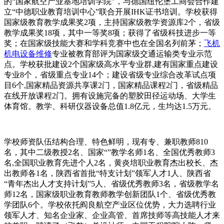
的“国家航空产业基地培训学院”，与德国纽伦堡工商会合作建
立“中德职业教育培训中心”联合开展IHK证书培训。学校获得
国家级教育教学成果奖2项，主持国家级教学资源库2个，省级
教学成果奖18项，其中一等奖8项；获得了省级科技进步一等
奖；在国家级技能大赛和学科竞赛中也在全国名列前茅；
飞机
机电设备维修
专业被教育部评为国家级交通运输类专业示范
点。学校获批建设2个国家级高水平专业群,建有国家重点建设
专业8个，省级重点专业14个；建设省级专业综合改革试点项
目6个,国家精品资源共享课2门，国家精品课程2门，省级精品
在线开放课程2门。拥有设施完备的塑胶田径运动场、大学生
体育馆。教学、科研仪器设备总值1.8亿元，生均达1.5万元。
学校师资队伍结构合理、特色鲜明，现有专、兼职教师810
名，其中二级教授2名、国家“”教学名师1名、全国优秀教师3
名,全国职业教育先进个人2名，黄炎培职业教育杰出校长、杰
出教师各1名，陕西省首批“特支计划”领军人才1人、陕西省
“青年杰出人才支持计划”5人、省级优秀教师3名，省级教学名
师12名，国家级职业教育教师教学创新团队1个、省级优秀教
学团队6个。学校依托阎良航空产业区位优势，大力选聘行业
领军人才、知名企业家、企业高管、首席技师等高技能人才来