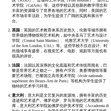
院（RISD）、普瑞特艺术学院（Pratt Institute）、加州艺
术学院（CalArts）等。这些学校以其创新的教学理念和
丰富的资源吸引了世界各地的艺术生。同时，美国的艺
术市场非常活跃，为学生提供了广阔的实践和展示平
台。
英国
：英国的艺术教育体系历史悠久，伦敦等城市拥有
世界级的博物馆和艺术机构，如中央圣马丁艺术与设计
学院（Central Saint Martins）、伦敦艺术大学（University
of the Arts London, UAL）等。这些学校不仅在设计、时
尚领域享有盛誉，在视觉艺术、电影、戏剧等方面也有
很高的评价。
法国
：法国以其深厚的文化底蕴和艺术传统而闻名，巴
黎是世界艺术之都之一，拥有卢浮宫、奥赛博物馆等重
要艺术场馆。巴黎国立高等美术学院（école nationale
supérieure des Beaux-Arts de Paris）等机构为学生提供了
独特的艺术学习环境。
意大利
：意大利是文艺复兴的发源地，拥有丰富的历史
遗迹和艺术遗产。佛罗伦萨、罗马等地的艺术氛围浓
厚，意大利艺术学院如佛罗伦萨美术学院（Accademia di
Belle Arti di Firenze）为学生提供了与古典艺术对话的机