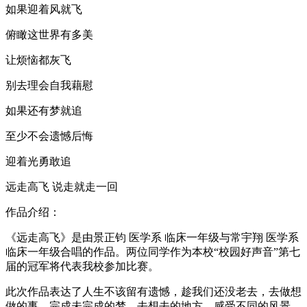
如果迎着风就飞
俯瞰这世界有多美
让烦恼都灰飞
别去理会自我藉慰
如果还有梦就追
至少不会遗憾后悔
迎着光勇敢追
远走高飞 说走就走一回
作品介绍：
《远走高飞》是由景正钧 医学系 临床一年级与常宇翔 医学系
临床一年级合唱的作品。两位同学作为本校“校园好声音”第七
届的冠军将代表我校参加比赛。
此次作品表达了人生不该留有遗憾，趁我们还没老去，去做想
做的事，完成未完成的梦。去想去的地方，感受不同的风景，