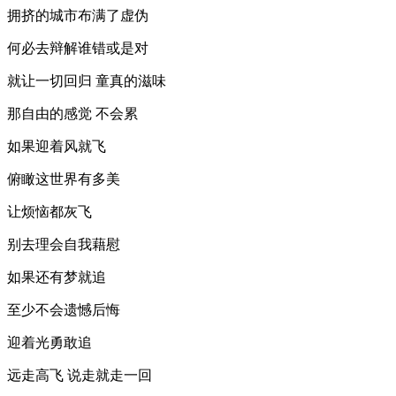
拥挤的城市布满了虚伪
何必去辩解谁错或是对
就让一切回归 童真的滋味
那自由的感觉 不会累
如果迎着风就飞
俯瞰这世界有多美
让烦恼都灰飞
别去理会自我藉慰
如果还有梦就追
至少不会遗憾后悔
迎着光勇敢追
远走高飞 说走就走一回