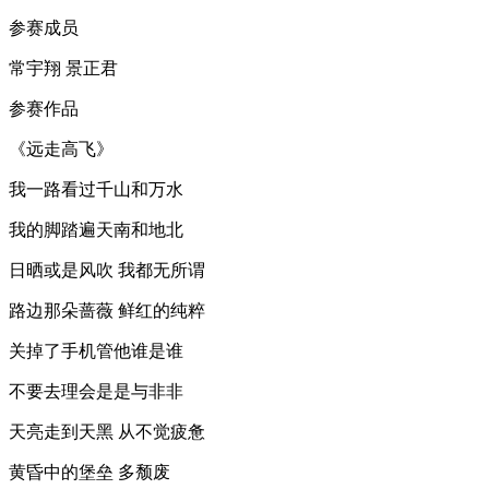
参赛成员
常宇翔 景正君
参赛作品
《远走高飞》
我一路看过千山和万水
我的脚踏遍天南和地北
日晒或是风吹 我都无所谓
路边那朵蔷薇 鲜红的纯粹
关掉了手机管他谁是谁
不要去理会是是与非非
天亮走到天黑 从不觉疲惫
黄昏中的堡垒 多颓废