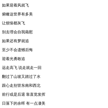
如果迎着风就飞
俯瞰这世界有多美
让烦恼都灰飞
别去理会自我藉慰
如果还有梦就追
至少不会遗憾后悔
迎着光勇敢追
远走高飞 说走就走一回
翻过了山坡又踏过了水
跟心走别管东南和西北
前行或是后退 靠直觉发挥
日落下的余晖 有一点凄美