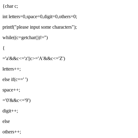
{char c;
int letters=0,space=0,digit=0,others=0;
printf("please input some characters");
while((c=getchar())!='')
{
='a'&&c<='z'||c>='A'&&c<='Z')
letters++;
else if(c==' ')
space++;
='0'&&c<='9')
digit++;
else
others++;