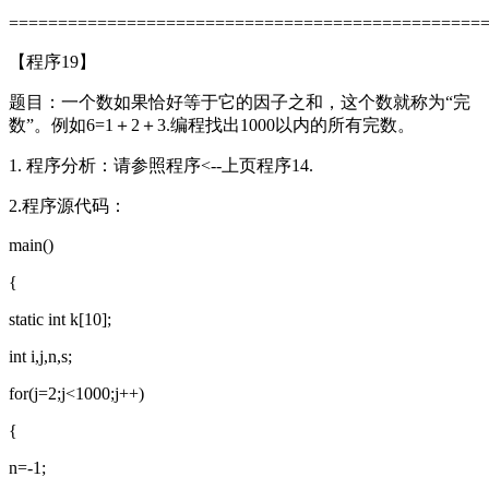
================================================
【程序19】
题目：一个数如果恰好等于它的因子之和，这个数就称为“完
数”。例如6=1＋2＋3.编程找出1000以内的所有完数。
1. 程序分析：请参照程序<--上页程序14.
2.程序源代码：
main()
{
static int k[10];
int i,j,n,s;
for(j=2;j<1000;j++)
{
n=-1;