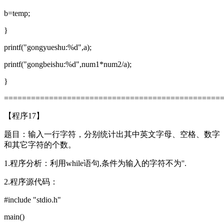
b=temp;
}
printf("gongyueshu:%d",a);
printf("gongbeishu:%d",num1*num2/a);
}
================================================
【程序17】
题目：输入一行字符，分别统计出其中英文字母、空格、数字
和其它字符的个数。
1.程序分析：利用while语句,条件为输入的字符不为''.
2.程序源代码：
#include "stdio.h"
main()