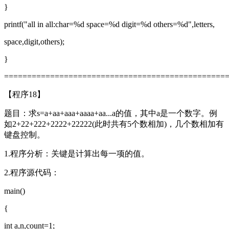
}
printf("all in all:char=%d space=%d digit=%d others=%d",letters,
space,digit,others);
}
================================================
【程序18】
题目：求s=a+aa+aaa+aaaa+aa...a的值，其中a是一个数字。例
如2+22+222+2222+22222(此时共有5个数相加)，几个数相加有
键盘控制。
1.程序分析：关键是计算出每一项的值。
2.程序源代码：
main()
{
int a,n,count=1;