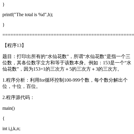
}
printf("The total is %d",h);
}
================================================
【程序13】
题目：打印出所有的“水仙花数”，所谓“水仙花数”是指一个三
位数，其各位数字立方和等于该数本身。例如：153是一个“水
仙花数”，因为153=1的三次方＋5的三次方＋3的三次方。
1.程序分析：利用for循环控制100-999个数，每个数分解出个
位，十位，百位。
2.程序源代码：
main()
{
int i,j,k,n;