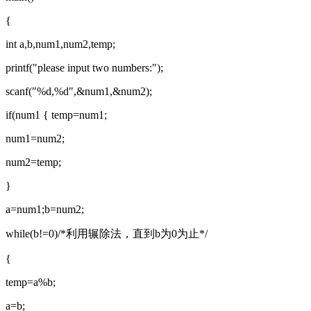
{
int a,b,num1,num2,temp;
printf("please input two numbers:");
scanf("%d,%d",&num1,&num2);
if(num1 { temp=num1;
num1=num2;
num2=temp;
}
a=num1;b=num2;
while(b!=0)/*利用辗除法，直到b为0为止*/
{
temp=a%b;
a=b;