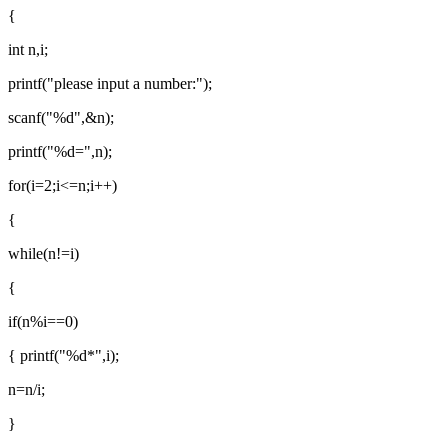
{
int n,i;
printf("please input a number:");
scanf("%d",&n);
printf("%d=",n);
for(i=2;i<=n;i++)
{
while(n!=i)
{
if(n%i==0)
{ printf("%d*",i);
n=n/i;
}