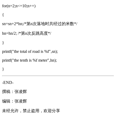
for(n=2;n<=10;n++)
{
sn=sn+2*hn;/*第n次落地时共经过的米数*/
hn=hn/2; /*第n次反跳高度*/
}
printf("the total of road is %f",sn);
printf("the tenth is %f meter",hn);
}
-END-
撰稿：张凌辉
编辑：张凌辉
未经允许，禁止盗用，欢迎分享