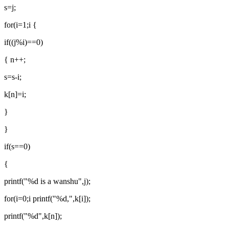
s=j;
for(i=1;i {
if((j%i)==0)
{ n++;
s=s-i;
k[n]=i;
}
}
if(s==0)
{
printf("%d is a wanshu",j);
for(i=0;i printf("%d,",k[i]);
printf("%d",k[n]);