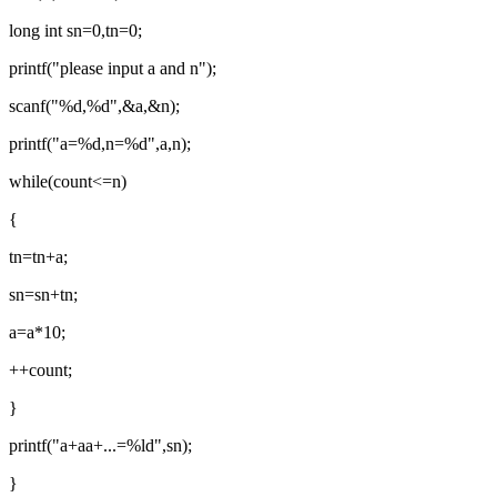
long int sn=0,tn=0;
printf("please input a and n");
scanf("%d,%d",&a,&n);
printf("a=%d,n=%d",a,n);
while(count<=n)
{
tn=tn+a;
sn=sn+tn;
a=a*10;
++count;
}
printf("a+aa+...=%ld",sn);
}