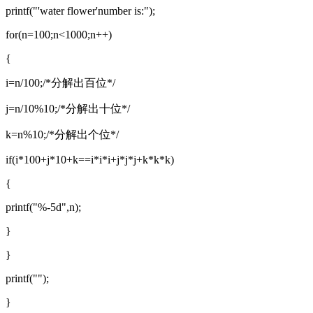
printf("'water flower'number is:");
for(n=100;n<1000;n++)
{
i=n/100;/*分解出百位*/
j=n/10%10;/*分解出十位*/
k=n%10;/*分解出个位*/
if(i*100+j*10+k==i*i*i+j*j*j+k*k*k)
{
printf("%-5d",n);
}
}
printf("");
}