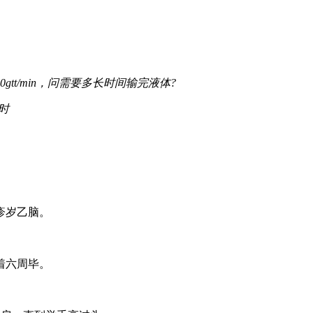
tt/min，问需要多长时间输完液体?
小时
疹岁乙脑。
着六周毕。