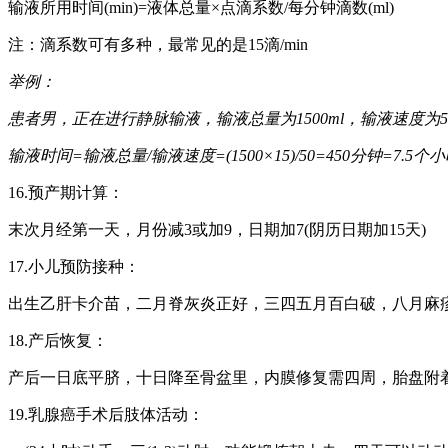
输液所用时间(min)=液体总量×点滴系数/每分钟滴数(ml)
注：滴系数可有多种，最常见的是15滴/min
举例：
患者男，正在进行静脉输液，输液总量为1500ml，输液速度为50g
输液时间=输液总量/输液速度=(1500×15)/50=450分钟=7.5个
16.预产期计算：
末次月经第一天，月份减3或加9，日期加7(阴历日期加15天)
17.小儿预防接种：
出生乙肝卡介苗，二月脊灰炎正好，三四五月百白破，八月麻
18.产后恢复：
产后一日底平脐，十日降至骨盆里，内膜修复需四周，胎盘附
19.乳腺癌手术后肢体活动：