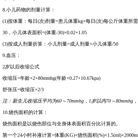
8.小儿药物的剂量计算：
(1)按体重：每日(次)剂量=患儿体重kg×每日(次)每公斤体重所
30，小儿体表面积=(体重-30)×0.02+1.05
(3)按成人剂量折算：小儿剂量=成人剂量×小儿体重/50
9.血压：
2岁以后收缩公式
收缩压=年龄×2+80mmhg(年龄×0.27+10.67kpa)
舒张压=收缩压×2/3
注：新生儿收缩压平均为60～70mmhg，1岁以内70～80m
10.烧伤面积的计算：
烧伤面积是以烧伤部位与全身体表面积百分比计算的。
第一个24小时补液计算=体重(KG)×烧伤面积(%)×1.5(ml)+200