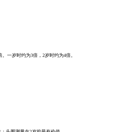
倍。一岁时约为3倍，2岁时约为4倍。
8cm注：头围测量在2岁前最有价值。