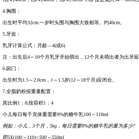
4.胸围：
出生时平均32cm.一岁时头围与胸围大致相等。约46cm。
5.牙齿：
乳牙计算公式：月龄—4(或6)
注：出生后4～10个月乳牙开始萌出，12个月未萌出者为出牙
6.囟门：
出生时为1.5～2.0cm，1～1.5岁(12～18个月)应闭合。
7.全脂奶粉按重量配置：
其比例1：8;按容积1：4
小儿每日每千克体重需要8%的糖牛乳100～110ml
例如：小儿，3个月，5kg，每日需要8%的糖牛乳的量为多少?
即5X(100～110)=500～550ml