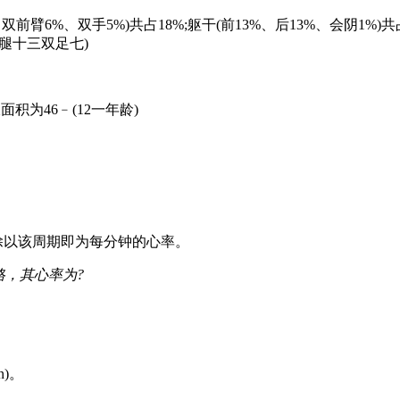
前臂6%、双手5%)共占18%;躯干(前13%、后13%、会阴1%)共
腿十三双足七)
积为46﹣(12一年龄)
0除以该周期即为每分钟的心率。
格，其心率为?
n)。