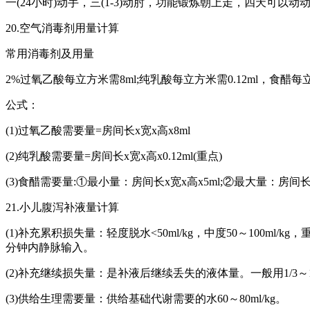
一(24小时)动手，三(1-3)动肘，功能锻炼朝上走，四天可以
20.空气消毒剂用量计算
常用消毒剂及用量
2%过氧乙酸每立方米需8ml;纯乳酸每立方米需0.12ml，食醋每立
公式：
(1)过氧乙酸需要量=房间长x宽x高x8ml
(2)纯乳酸需要量=房间长x宽x高x0.12ml(重点)
(3)食醋需要量:①最小量：房间长x宽x高x5ml;②最大量：房间长x
21.小儿腹泻补液量计算
(1)补充累积损失量：轻度脱水<50ml/kg，中度50～100ml/k
分钟内静脉输入。
(2)补充继续损失量：是补液后继续丢失的液体量。一般用1/3～
(3)供给生理需要量：供给基础代谢需要的水60～80ml/kg。