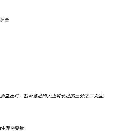
需药量
mhg，测血压时，袖带宽度约为上臂长度的三分之二为宜。
0ml生理需要量