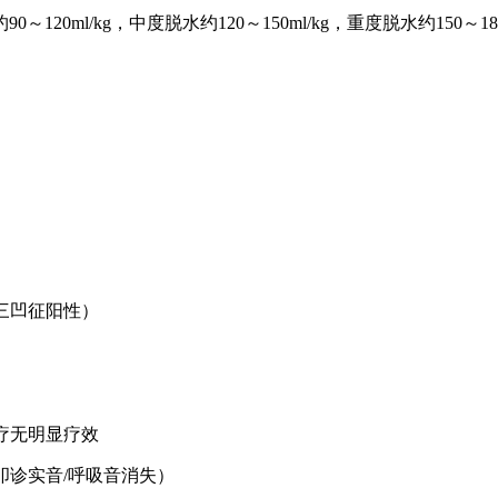
l/kg，中度脱水约120～150ml/kg，重度脱水约150～180m
三凹征阳性）
疗无明显疗效
叩诊实音/呼吸音消失）