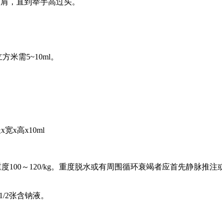
动动肩，直到举手高过头。
方米需5~10ml。
宽x高x10ml
g，重度100～120/kg。重度脱水或有周围循环衰竭者应首先静脉推注或
1/2张含钠液。