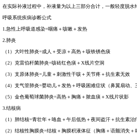
在实际补液过程中，补液量为以上三部分合计，一般轻度脱水约90～120m
呼吸系统疾病诊断公式
1.急性上呼吸道感染=咽痛＋咳嗽＋发热
2.肺炎
（1）大叶性肺炎=成人＋受凉＋高热＋咳铁锈色痰
（2）克雷伯杆菌肺炎=咳砖红色痰＋X线片空洞
（3）支原体肺炎=儿童＋刺激性干咳＋关节疼＋抗生素无效
（4）支气管肺炎=婴幼儿＋发热＋呼吸困难症状（鼻翼扇动、
（5）金色葡萄球菌肺炎=高热＋胸痛＋脓血痰＋X线片状影
3.结核病
（1）肺结核=青壮年＋咯血＋午后低热＋夜间盗汗＋抗生素治
（2）结核性胸膜炎=结核＋胸膜积液体征（胸痛＋语颤消失＋