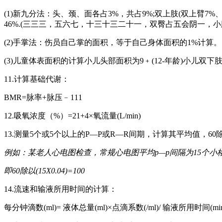
(1)新九分法：头、颈、面各占3%，共占9%;双上肢(双上臂7%、双
46%.(三三三，五六七，十三十三二十一，双臀占五会阴一，小
(2)手掌法：伤员自己掌的面积，等于自己身体面积的1%计算。
(3)儿童体表面积的计算小儿头部面积为9﹢(12-年龄)小儿双下肢面
11.计算基础代谢：
BMR=脉率+脉压﹣111
12.吸氧浓度（%）=21+4×氧流量(L/min)
13.测量5个或5个以上的P—P或R—R间期，计算其平均值，6
例如：某老人心电图检查，常规心电图平均p—p间隔为15个小
即60除以(15X0.04)=100
14.流速和输液所用时间的计算：
每分钟滴数(ml)= 液体总量(ml)×点滴系数(/ml)/ 输液所用时间(mi