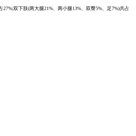
占27%;双下肢(两大腿21%、两小腿13%、双臀5%、足7%)共占