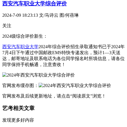
西安汽车职业大学综合评价
2024-7-09 18:23:13
文/马诗云 图/何蓓琳
关注
2024级综合评价新生：
西安汽车职业大学
2024年综合评价招生录取通知书已于2024年
7月4日下午通过中国邮政EMS特快专递发出，预计1—3天送
达，邮寄地址及联系电话为各位同学报名时所填信息，请各位
同学保持手机畅通，注意查收！
官网发布缓存图：
官网发布及后续更新地址，请点击“阅读原文”浏览！
艺考相关文章
发现更多好内容