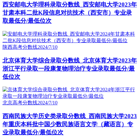
西安邮电大学理科录取分数线_西安邮电大学2023年
甘肃本科二批K段信息对抗技术（西安市）专业录
取最低分/最低位次
陕西高考分数线
2024/7/10
北京体育大学综合录取分数线_北京体育大学2023年
浙江平行录取一段康复物理治疗专业录取最低分/最
低位次
北京高考分数线
2024/7/10
西南民族大学历史类录取分数线_西南民族大学2023
年重庆本科批中国少数民族语言文学（藏语言）专
业录取最低分/最低位次