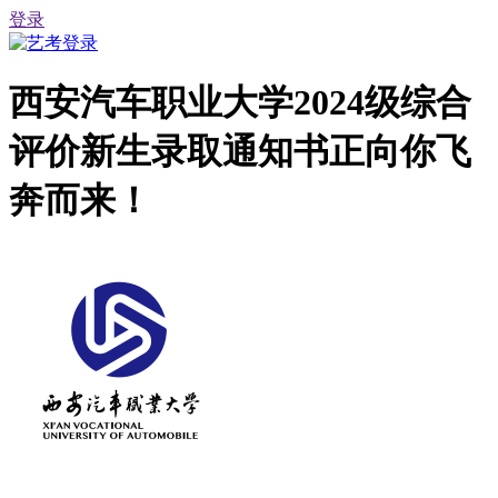
登录
西安汽车职业大学2024级综合
评价新生录取通知书正向你飞
奔而来！