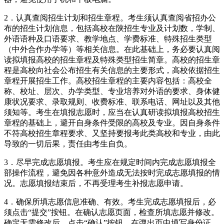
2．认真查阅招生计划和招生章程。考生须认真查阅省招办公
布的招生计划信息，包括高校在陕招生专业及计划数，学制、
外语语种及口语要求、教学地点、学费标准、特殊招生类型
（中外合作办学等）等相关信息。在此基础上，务必要认真阅
读拟填报高校的招生章程及特殊类型招生简章。高校的招生章
程是高校向社会公布招生有关信息的主要形式，高校依据招生
章程开展招生工作。高校招生章程的主要内容包括：高校全
称、校址、层次、办学类型、专业培养对外语的要求、身体健
康状况要求、录取规则、收费标准、联系电话、网址以及其他
须知等。考生在填报志愿时，应当在认真研读拟填报高校招生
章程的基础上，避开自身条件受限的高校及专业。因自身条件
不符高校招生章程要求、又坚持要报考此类高校和专业，由此
导致的一切后果，责任由考生自负。
3．尽早完成志愿填报。考生应在规定时间内完成志愿填报全
部操作流程，避免因各种意外造成无法按时完成志愿填报的情
况。志愿填报结束后，不再受理考生补报志愿申请。
4．确保所填志愿信息准确、有效。考生完成志愿填报后，必
须点击“提交”按钮。在确认志愿页面，检查所填志愿并修改。
确定无需修改后，点击“确认”按钮，在弹出页中填写身份证