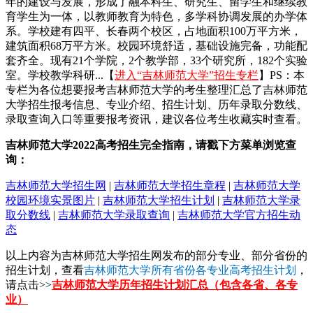
年的建设与发展，形成了融本科生、研究生、留学生和继续教
育学生为一体，以教师教育为特色，多学科协调发展的办学体
系。学校建有四平、长春两个校区，占地面积100万平方米，
建筑面积68万平方米。校园环境舒适，基础设施完备，功能配
套齐全。现有21个学院，2个教学部，33个研究所，182个实验
室。学校教学科研...【
进入“吉林师范大学”招生专栏
】PS：本
专栏为各位想要报考吉林师范大学的考生整理汇总了吉林师范
大学招生报考信息、专业介绍、招生计划、历年录取分数线、
录取查询入口等重要报考资讯，建议各位考生收藏实时查看。
吉林师范大学2022高考招生完全指南，请戳下方菜单浏览查
询：
吉林师范大学招生网
|
吉林师范大学招生章程
|
吉林师范大学
校园环境实景图片
|
吉林师范大学招生计划
|
吉林师范大学录
取分数线
|
吉林师范大学录取查询
|
吉林师范大学官方招生动
态
以上内容为吉林师范大学招生网发布的部分专业、部分省份的
招生计划，查看
吉林师范大学所有省份各专业高考招生计划
，
请点击>>
吉林师范大学历年招生计划汇总（包含各省、各专
业）