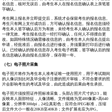
名信息，核对无误后，由考生本人在报名信息确认表上亲笔签
字确认。
考生网上报名并立即提交后，系统才会保留考生的报名信息。
考生只有网上支付成功后，方可确认报名信息。报名信息须经
考生本人签字确认后方为有效，未经考生本人确认的报名信息
一律无效。考生报名信息一经打印确认，任何人不得擅自更
改。如因特殊情况确需修改信息的，由考生本人向报名点提出
申请，经批准后，由报名点进行修改，并须重新打印后进行确
认。已经确认的报名信息存入考生电子档案，签字确认后的报
名信息确认表由报名点留存，保存期一年。
（七）电子照片采集
电子照片将作为考生本人准考证唯一使用照片，用于考试期间
的人像识别比对及毕业电子注册的照片审核，不符合要求的照
片会影响考生的考试及毕业，由此造成的后果由考生承担。
电子照片须按照证件照标准采集，头部占照片尺寸的2/3，能
反映本人面部特征，人像清晰。文件规格为宽480像素×高640
像素，分辨率300dpi，24位真彩色；应符合JPEG标准，压缩
后文件大小一般在20KB至40KB；文件扩展名应为JPG。