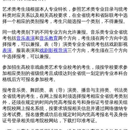
艺术类考生须根据本人专业特长，参照艺术类专业目录与统考
科类对应关系以及相关高校要求，在全省统考和省际联考中选
择一个相应的类别报考，考生只能选报一个类别，不得兼报。
同一统考类别下的不同专业方向允许兼报。音乐类专业全省统
考包括
音乐表演
和
音乐教育
两个方向，考生须在两个方向中选
择报考，可以兼报。表（导）演类专业全省统考包括戏剧影视
表演
、服装表演和
戏剧影视导演
三个方向，考生须在三个方向
中选择报考，可以兼报。
参加招生高校非戏曲类艺术专业校考的考生，须按学校要求参
加相应类别的省级统考且成绩达到全省统一划定的专业本科合
格线后方可报名参加校考。
报考音乐类、舞蹈类、表（导）演类、播音与主持类、书法类
全省统考的考生，在网上报名时须选择报考相应全省统考类别
外，还须在规定的时间内凭高考报名号和身份证号登录相关组
考院校网上报名系统，按要求填报相关信息并通过网络缴纳专
业考试费。报名缴费成功后在规定时间内凭高考报名号及身份
证号登录相关组考院校网站，下载打印准考证。