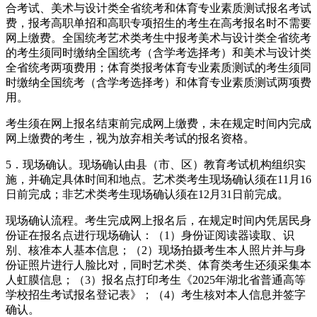
合考试、美术与设计类全省统考和体育专业素质测试报名考试
费，报考高职单招和高职专项招生的考生在高考报名时不需要
网上缴费。全国统考艺术类考生中报考美术与设计类全省统考
的考生须同时缴纳全国统考（含学考选择考）和美术与设计类
全省统考两项费用；体育类报考体育专业素质测试的考生须同
时缴纳全国统考（含学考选择考）和体育专业素质测试两项费
用。
考生须在网上报名结束前完成网上缴费，未在规定时间内完成
网上缴费的考生，视为放弃相关考试的报名资格。
5．现场确认。现场确认由县（市、区）教育考试机构组织实
施，并确定具体时间和地点。艺术类考生现场确认须在11月16
日前完成；非艺术类考生现场确认须在12月31日前完成。
现场确认流程。考生完成网上报名后，在规定时间内凭居民身
份证在报名点进行现场确认：（1）身份证阅读器读取、识
别、核准本人基本信息；（2）现场拍摄考生本人照片并与身
份证照片进行人脸比对，同时艺术类、体育类考生还须采集本
人虹膜信息；（3）报名点打印考生《2025年湖北省普通高等
学校招生考试报名登记表》；（4）考生核对本人信息并签字
确认。