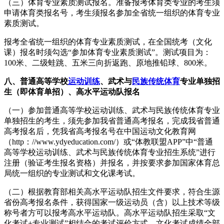
（三）体育专业素质测试报名。准备报考体育类专业的考生须
申请体育类报名号，考生须报名参加全省统一组织的体育专业
素质测试。
报考全省统一组织的体育专业素质测试，在全国统考（文化
课）报名时须勾选“参加体育专业素质测试”。测试项目为：
100米、二级蛙跳、五米三向折返跑、原地推铅球、800米。
八、普通高等学校
运动训练
、武术与
民族传统体育
专业单独招
生（即体育单招）、高水平运动队报名
（一）参加普通高等学校运动训练、武术与民族传统体育专业
单独招生的考生，须先参加我省普通高考报名，完成我省普通
高考报名后，凭我省高考报名号在中国运动文化教育网
（http：//www.ydyeducation.com/）或“体教联盟APP”中“普通
高等学校运动训练、武术与民族传统体育专业招生系统”进行
注册（验证考生报名资格）并报名，并按要求参加国家体育总
局统一组织的专业测试和文化课考试。
（二）根据教育部相关高水平运动队招生文件要求，符合生源
省份高考报名条件，获得国家一级运动员（含）以上技术等级
称号者方可以报考高水平运动队。高水平运动队招生采取“文
化考试+专业测试”相结合的考试评价方式，文化考试成绩全部