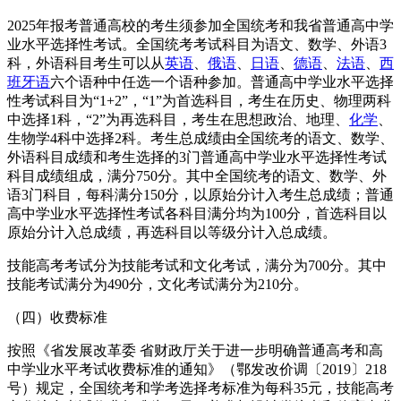
2025年报考普通高校的考生须参加全国统考和我省普通高中学
业水平选择性考试。全国统考考试科目为语文、数学、外语3
科，外语科目考生可以从
英语
、
俄语
、
日语
、
德语
、
法语
、
西
班牙语
六个语种中任选一个语种参加。普通高中学业水平选择
性考试科目为“1+2”，“1”为首选科目，考生在历史、物理两科
中选择1科，“2”为再选科目，考生在思想政治、地理、
化学
、
生物学4科中选择2科。考生总成绩由全国统考的语文、数学、
外语科目成绩和考生选择的3门普通高中学业水平选择性考试
科目成绩组成，满分750分。其中全国统考的语文、数学、外
语3门科目，每科满分150分，以原始分计入考生总成绩；普通
高中学业水平选择性考试各科目满分均为100分，首选科目以
原始分计入总成绩，再选科目以等级分计入总成绩。
技能高考考试分为技能考试和文化考试，满分为700分。其中
技能考试满分为490分，文化考试满分为210分。
（四）收费标准
按照《省发展改革委 省财政厅关于进一步明确普通高考和高
中学业水平考试收费标准的通知》（鄂发改价调〔2019〕218
号）规定，全国统考和学考选择考标准为每科35元，技能高考