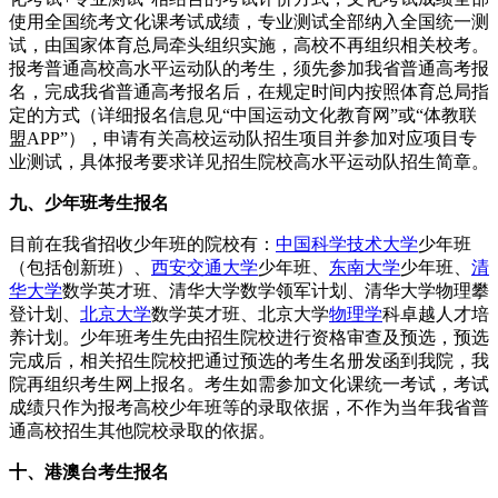
使用全国统考文化课考试成绩，专业测试全部纳入全国统一测
试，由国家体育总局牵头组织实施，高校不再组织相关校考。
报考普通高校高水平运动队的考生，须先参加我省普通高考报
名，完成我省普通高考报名后，在规定时间内按照体育总局指
定的方式（详细报名信息见“中国运动文化教育网”或“体教联
盟APP”），申请有关高校运动队招生项目并参加对应项目专
业测试，具体报考要求详见招生院校高水平运动队招生简章。
九、少年班考生报名
目前在我省招收少年班的院校有：
中国科学技术大学
少年班
（包括创新班）、
西安交通大学
少年班、
东南大学
少年班、
清
华大学
数学英才班、清华大学数学领军计划、清华大学物理攀
登计划、
北京大学
数学英才班、北京大学
物理学
科卓越人才培
养计划。少年班考生先由招生院校进行资格审查及预选，预选
完成后，相关招生院校把通过预选的考生名册发函到我院，我
院再组织考生网上报名。考生如需参加文化课统一考试，考试
成绩只作为报考高校少年班等的录取依据，不作为当年我省普
通高校招生其他院校录取的依据。
十、港澳台考生报名