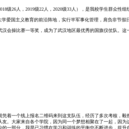
018级26人，2019级22人，2020级33人），是我校学生群
技大学爱国主义教育的前沿阵地，实行半军事化管理，肩负非节假
武汉会操比赛一等奖，成为了武汉地区最优秀的国旗仪仗队。这
就凭着一个线上报名二维码来到这支队伍，经历了多次考核，毅
队友。大家来自各个学院，因为同一个梦想相聚在了一起，因为
少的一部分，我早已习惯在学习和训练的平衡中不断进步，提升