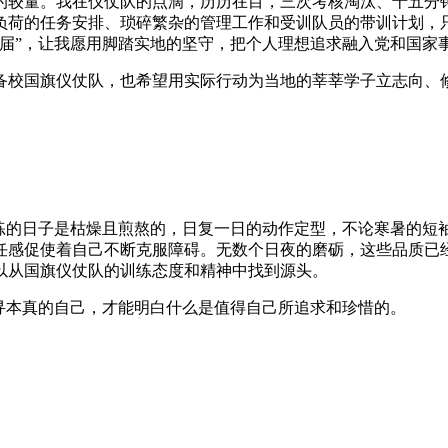
的较量。我在仪仗队的点滴，历历在目，三次考核淘汰、十五分
负荷的任务安排、琐碎繁杂的管理工作和受训队员的带训计划，
弗届”，让我愿用脚踏实地的坚守，把个人理想追求融入党和国家
备校国旗仪仗队，也希望用实际行动为当地的莘莘学子立志向、
训练的日子是枯燥且煎熬的，日复一日的动作定型，不论寒暑的短
任感促使着自己不断克服障碍。无数个日夜的磨砺，这些品质已
以从国旗仪仗队的训练态度和精神中找到源头。
寻本真的自己，才能明白什么是值得自己所追求和珍惜的。