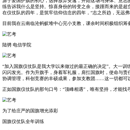
源于爱国护旗的初心，选择放弃安逸，开始这场与身体、意志
练告诉我什么是坚持。惊喜身份的转变之余，接踵而来的是超
在仪仗队的四年，是筑牢信仰信念的四年，“志之所趋，无远
目前我在云南临沧蚂蚁堆中心完小支教，课余时间积极组织筹
陆骋 电信学院
“加入国旗仪仗队是我大学以来做过的最正确的决定”。大一
闪闪发光。作为升旗手，身着军礼服，肩扛国旗时，使命与责
协调管理，科创竞赛的丰硕成果，参加支教团……这一切都可
正如国旗仪仗队的那句口号：“顶峰相遇”，唯有坚持，才能找
为了给庄严的国旗增光添彩
国旗仪仗队全年训练