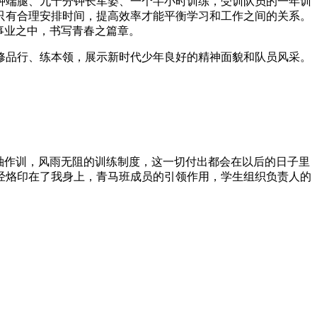
钟端腿、九十分钟长军姿、一个半小时训练，受训队员的一年训
只有合理安排时间，提高效率才能平衡学习和工作之间的关系。
事业之中，书写青春之篇章。
修品行、练本领，展示新时代少年良好的精神面貌和队员风采。
袖作训，风雨无阻的训练制度，这一切付出都会在以后的日子里
经烙印在了我身上，青马班成员的引领作用，学生组织负责人的