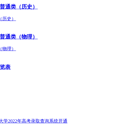
—普通类（历史）
—普通类（物理）
一览表
大学2022年高考录取查询系统开通