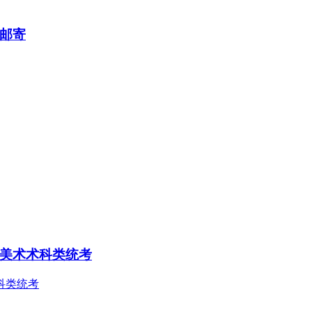
书邮寄
—美术术科类统考