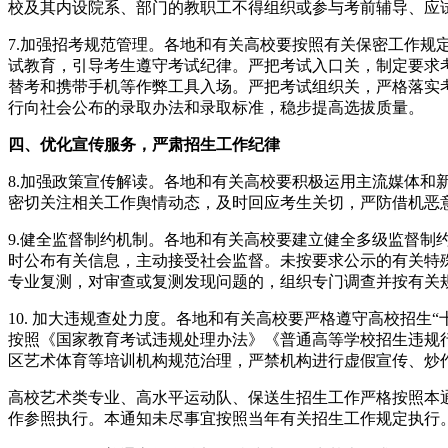
校及其内设院系、部门的教职工不得组织或参与考前辅导、应
7.加强招考规范管理。各地和有关高校要按照有关保密工作
试教育，引导考生遵守考试纪律。严把考试入口关，制定要求
替考和携带手机等作弊工具入场。严把考试组织关，严格落实
行向社会公布的录取办法和录取标准，稳步提高选拔质量。
四、优化宣传服务，严肃招生工作纪律
8.加强政策宣传解读。各地和有关高校要积极运用主流媒体
密切关注相关工作舆情动态，及时回应考生关切，严防借机恶
9.健全监督制约机制。各地和有关高校要建立健全多级监督
时公布有关信息，主动接受社会监督。未按要求公示的有关特
专业复测，对审查或复测发现问题的，组织专门调查并按有关
10. 加大违规查处力度。各地和有关高校要严格遵守高校招生
按照《国家教育考试违规处理办法》《普通高等学校招生违规
区艺术体育等培训机构规范治理，严禁机构进行虚假宣传、炒
高校艺术类专业、高水平运动队、保送生招生工作严格按照本
作参照执行。本通知未尽事宜按照当年有关招生工作规定执行