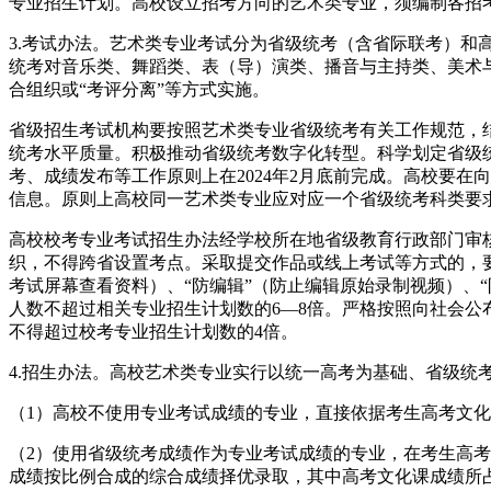
专业招生计划。高校设立招考方向的艺术类专业，须编制各招
3.考试办法。艺术类专业考试分为省级统考（含省际联考）和
统考对音乐类、舞蹈类、表（导）演类、播音与主持类、美术
合组织或“考评分离”等方式实施。
省级招生考试机构要按照艺术类专业省级统考有关工作规范，
统考水平质量。积极推动省级统考数字化转型。科学划定省级
考、成绩发布等工作原则上在2024年2月底前完成。高校要
信息。原则上高校同一艺术类专业应对应一个省级统考科类要
高校校考专业考试招生办法经学校所在地省级教育行政部门审
织，不得跨省设置考点。采取提交作品或线上考试等方式的，要
考试屏幕查看资料）、“防编辑”（防止编辑原始录制视频）、
人数不超过相关专业招生计划数的6—8倍。严格按照向社会
不得超过校考专业招生计划数的4倍。
4.招生办法。高校艺术类专业实行以统一高考为基础、省级统
（1）高校不使用专业考试成绩的专业，直接依据考生高考文
（2）使用省级统考成绩作为专业考试成绩的专业，在考生高
成绩按比例合成的综合成绩择优录取，其中高考文化课成绩所占