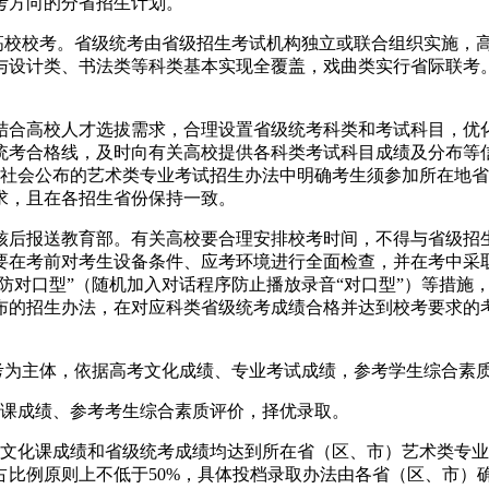
考方向的分省招生计划。
高校校考。省级统考由省级招生考试机构独立或联合组织实施，高
与设计类、书法类等科类基本实现全覆盖，戏曲类实行省际联考
结合高校人才选拔需求，合理设置省级统考科类和考试科目，优
统考合格线，及时向有关高校提供各科类考试科目成绩及分布等
在向社会公布的艺术类专业考试招生办法中明确考生须参加所在地
求，且在各招生省份保持一致。
核后报送教育部。有关高校要合理安排校考时间，不得与省级招
在考前对考生设备条件、应考环境进行全面检查，并在考中采取“
“防对口型”（随机加入对话程序防止播放录音“对口型”）等措
公布的招生办法，在对应科类省级统考成绩合格并达到校考要求的
考为主体，依据高考文化成绩、专业考试成绩，参考学生综合素
化课成绩、参考考生综合素质评价，择优录取。
考文化课成绩和省级统考成绩均达到所在省（区、市）艺术类专
比例原则上不低于50%，具体投档录取办法由各省（区、市）