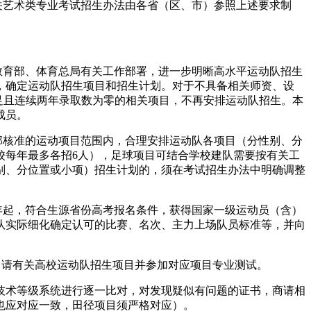
关艺术类专业考试招生办法由各省（区、市）参照上述要求制
教育部、体育总局有关工作部署，进一步明晰高水平运动队招生
，确定运动队招生项目和招生计划。对于不具备相关师资、设
足且连续两年录取数为零的相关项目，不再安排运动队招生。本
成员。
部核准的运动项目范围内，合理安排运动队各项目（分性别、分
校每年最多各招6人），足球项目可结合学校建队需要按有关工
别、分位置或小项）招生计划的，须在考试招生办法中明确调整
7年起，符合生源省份高考报名条件，获得国家一级运动员（含）
队实际细化确定认可的比赛、名次、主力上场队员标准等，并向
，申请有关高校运动队招生项目并参加对应项目专业测试。
技术等级系统进行逐一比对，对发现疑似有问题的证书，商请相
也应对应一致，田径项目须严格对应）。